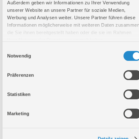
Außerdem geben wir Informationen zu Ihrer Verwendung
Nutbreite:
1,3 mm
unserer Website an unsere Partner für soziale Medien,
Kettentyp:
Oregon
Werbung und Analysen weiter. Unsere Partner führen diese
Anzahl Treibglieder:
56 Stk.
Informationen möglicherweise mit weiteren Daten zusammen
Stärke Treibglied:
1,3 mm
die Sie ihnen bereitgestellt haben oder die sie im Rahmen
Ihrer Nutzung der Dienste gesammelt haben.
Teilung:
3/8 "
Lärmwertangabe LWA:
114 dB
Einwilligungsauswahl
Notwendig
Gewicht ohne Akku/Kette/Schwert/leere Tanks:
5,2 kg
Länge:
450 mm
Präferenzen
Breite:
255 mm
Höhe:
300 mm
Statistiken
Logistische Daten
Marketing
Verpackungsmaße
Länge
450 mm
Details zeigen