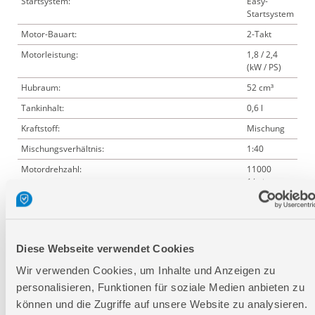
Startsystem:
Easy-
Startsystem
Motor-Bauart:
2-Takt
Motorleistung:
1,8 / 2,4
(kW / PS)
Hubraum:
52 cm³
Tankinhalt:
0,6 l
Kraftstoff:
Mischung
Mischungsverhältnis:
1:40
Motordrehzahl:
11000
1/min
Schnittlänge:
360 mm
Länge des Schwertes:
400 mm
max. Kettengeschwindigkeit:
22 m/s
Diese Webseite verwendet Cookies
Kettenöltank:
0,3 l
Wir verwenden Cookies, um Inhalte und Anzeigen zu
Ketten-Schnellspannsystem:
nein
personalisieren, Funktionen für soziale Medien anbieten zu
Schwerttyp:
Oregon
können und die Zugriffe auf unsere Website zu analysieren.