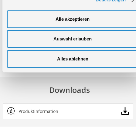
Breite
255 mm
Höhe
300 mm
Alle akzeptieren
Nettogewicht:
7 kg
Auswahl erlauben
Bruttogewicht:
8 kg
GTIN:
4015671139597
Artikelnummer:
95042
Alles ablehnen
Downloads
Produktinformation