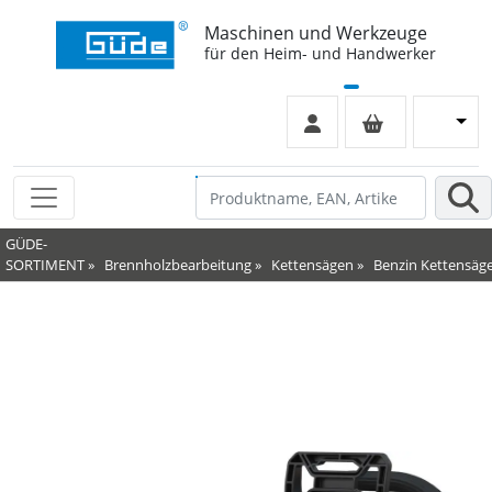
Maschinen und Werkzeuge
für den Heim- und Handwerker
GÜDE-
SORTIMENT
»
Brennholzbearbeitung
»
Kettensägen
»
Benzin Kettensäg