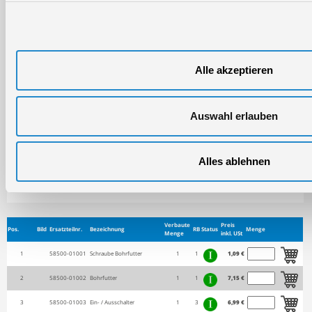
Alle akzeptieren
Auswahl erlauben
Alles ablehnen
Verbaute
Preis
Pos.
Bild
Ersatzteilnr.
Bezeichnung
RB
Status
Menge
Menge
inkl. USt
1
58500-01001
Schraube Bohrfutter
1
1
1,09 €
2
58500-01002
Bohrfutter
1
1
7,15 €
3
58500-01003
Ein- / Ausschalter
1
3
6,99 €