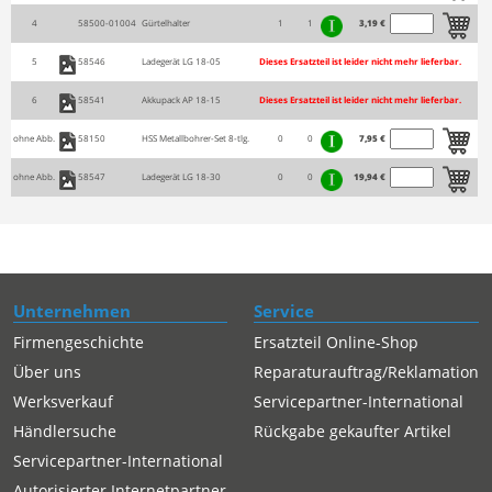
4
58500-01004
Gürtelhalter
1
1
3,19 €
5
58546
Ladegerät LG 18-05
Dieses Ersatzteil ist leider nicht mehr lieferbar.
6
58541
Akkupack AP 18-15
Dieses Ersatzteil ist leider nicht mehr lieferbar.
ohne Abb.
58150
HSS Metallbohrer-Set 8-tlg.
0
0
7,95 €
ohne Abb.
58547
Ladegerät LG 18-30
0
0
19,94 €
Unternehmen
Service
Firmengeschichte
Ersatzteil Online-Shop
Über uns
Reparaturauftrag/Reklamation
Werksverkauf
Servicepartner-International
Händlersuche
Rückgabe gekaufter Artikel
Servicepartner-International
Autorisierter Internetpartner