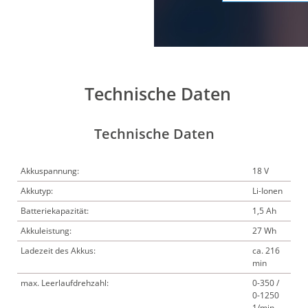
Technische Daten
Technische Daten
Akkuspannung:
18 V
Akkutyp:
Li-Ionen
Batteriekapazität:
1,5 Ah
Akkuleistung:
27 Wh
Ladezeit des Akkus:
ca. 216
min
max. Leerlaufdrehzahl:
0-350 /
0-1250
1/min