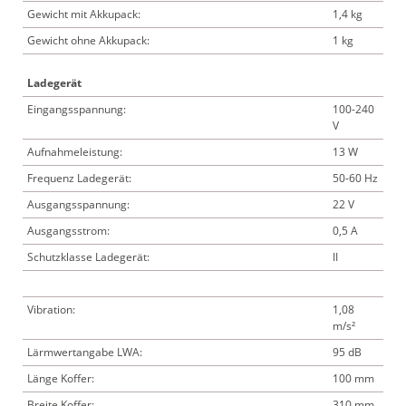
Gewicht mit Akkupack:
1,4 kg
Gewicht ohne Akkupack:
1 kg
Ladegerät
Eingangsspannung:
100-240
V
Aufnahmeleistung:
13 W
Frequenz Ladegerät:
50-60 Hz
Ausgangsspannung:
22 V
Ausgangsstrom:
0,5 A
Schutzklasse Ladegerät:
II
Vibration:
1,08
m/s²
Lärmwertangabe LWA:
95 dB
Länge Koffer:
100 mm
Breite Koffer:
310 mm