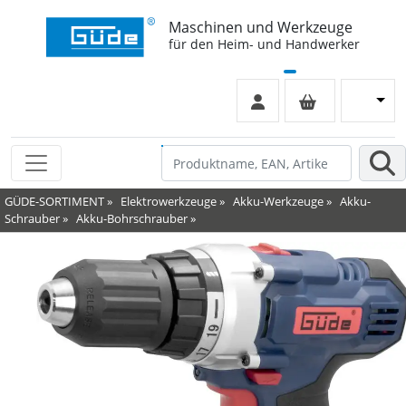
Maschinen und Werkzeuge
für den Heim- und Handwerker
GÜDE-SORTIMENT
»
Elektrowerkzeuge
»
Akku-Werkzeuge
»
Akku-
Schrauber
»
Akku-Bohrschrauber
»