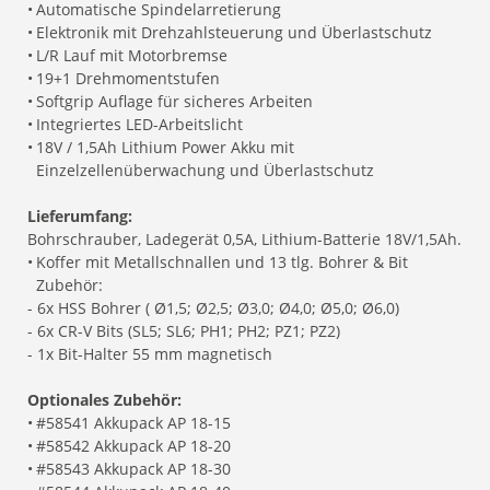
•
Automatische Spindelarretierung
•
Elektronik mit Drehzahlsteuerung und Überlastschutz
•
L/R Lauf mit Motorbremse
•
19+1 Drehmomentstufen
•
Softgrip Auflage für sicheres Arbeiten
•
Integriertes LED-Arbeitslicht
•
18V / 1,5Ah Lithium Power Akku mit
Einzelzellenüberwachung und Überlastschutz
Lieferumfang:
Bohrschrauber, Ladegerät 0,5A, Lithium-Batterie 18V/1,5Ah.
•
Koffer mit Metallschnallen und 13 tlg. Bohrer & Bit
Zubehör:
- 6x HSS Bohrer ( Ø1,5; Ø2,5; Ø3,0; Ø4,0; Ø5,0; Ø6,0)
- 6x CR-V Bits (SL5; SL6; PH1; PH2; PZ1; PZ2)
- 1x Bit-Halter 55 mm magnetisch
Optionales Zubehör:
•
#58541 Akkupack AP 18-15
•
#58542 Akkupack AP 18-20
•
#58543 Akkupack AP 18-30