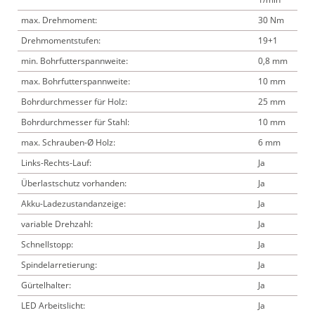
max. Drehmoment:
30 Nm
Drehmomentstufen:
19+1
min. Bohrfutterspannweite:
0,8 mm
max. Bohrfutterspannweite:
10 mm
Bohrdurchmesser für Holz:
25 mm
Bohrdurchmesser für Stahl:
10 mm
max. Schrauben-Ø Holz:
6 mm
Links-Rechts-Lauf:
Ja
Überlastschutz vorhanden:
Ja
Akku-Ladezustandanzeige:
Ja
variable Drehzahl:
Ja
Schnellstopp:
Ja
Spindelarretierung:
Ja
Gürtelhalter:
Ja
LED Arbeitslicht:
Ja