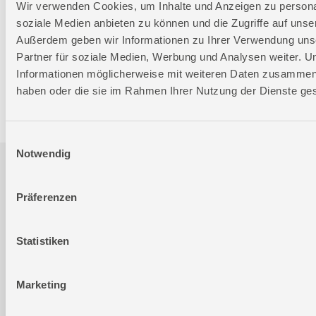
Wir verwenden Cookies, um Inhalte und Anzeigen zu personal
Geschlossen
soziale Medien anbieten zu können und die Zugriffe auf unse
Telefon: +49 (0)7904-700360
Außerdem geben wir Informationen zu Ihrer Verwendung uns
Telefax: +49 (0)7904-70051999
Partner für soziale Medien, Werbung und Analysen weiter. U
Informationen möglicherweise mit weiteren Daten zusammen, d
haben oder die sie im Rahmen Ihrer Nutzung der Dienste g
Ersatzteile- und Zubehör-Shop
Einwilligungsauswahl
Notwendig
Ersatzteileversion FSL58501-01
Präferenzen
Gültig für folgende Seriennummern (ersten 5 Ziffern der
Geräteseriennummer)
Statistiken
64092 66602
Marketing
PDF downloaden
Ersatzteilliste 01