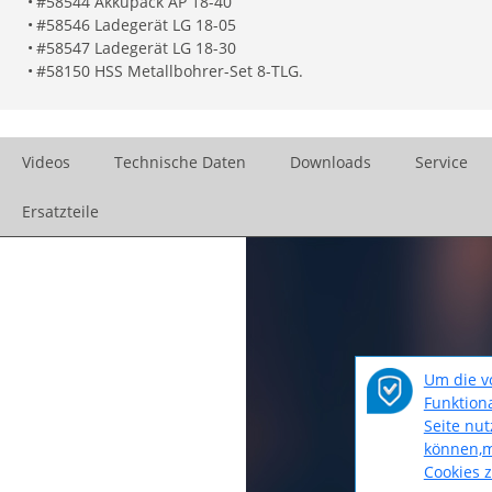
•
#58544 Akkupack AP 18-40
•
#58546 Ladegerät LG 18-05
•
#58547 Ladegerät LG 18-30
•
#58150 HSS Metallbohrer-Set 8-TLG.
Videos
Technische Daten
Downloads
Service
Ersatzteile
Um die v
Funktiona
Seite nu
können,m
Cookies 