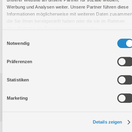
Breite
505 mm
Werbung und Analysen weiter. Unsere Partner führen diese
Höhe
3 mm
Informationen möglicherweise mit weiteren Daten zusammen
die Sie ihnen bereitgestellt haben oder die sie im Rahmen
Ihrer Nutzung der Dienste gesammelt haben.
Nettogewicht:
3,43 kg
Einwilligungsauswahl
Bruttogewicht:
3,44 kg
Notwendig
GTIN:
4015671268174
Artikelnummer:
01818
Präferenzen
Statistiken
Downloads
Marketing
Produktinformation
Details zeigen