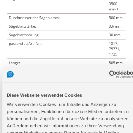
3500
min-1
Durchmesser des Sägeblattes:
500 mm
Sägeblattstärke:
3,6 mm
Sägeblattbohrung:
30 mm
passend zu Art.-Nr.:
1817,
75771,
1725
Länge:
505 mm
Breite:
505 mm
Höhe:
3 mm
Diese Webseite verwendet Cookies
Logistische Daten
Wir verwenden Cookies, um Inhalte und Anzeigen zu
personalisieren, Funktionen für soziale Medien anbieten zu
können und die Zugriffe auf unsere Website zu analysieren.
Verpackungsmaße
Außerdem geben wir Informationen zu Ihrer Verwendung
Länge
505 mm
unserer Website an unsere Partner für soziale Medien,