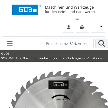
Maschinen und Werkzeuge
für den Heim- und Handwerker
GÜDE-
SORTIMENT
»
Brennholzbearbeitung
»
Brennholzsägen
»
Zubehör
»