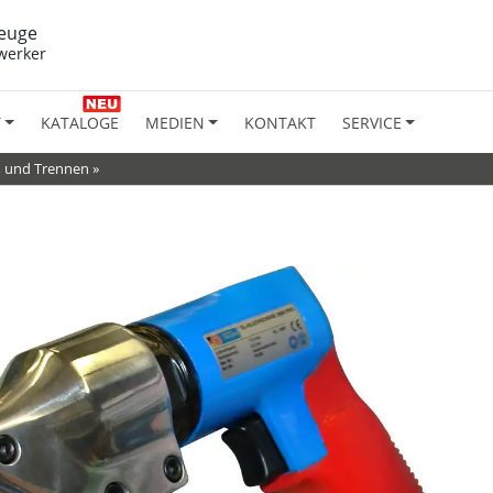
euge
werker
T
KATALOGE
MEDIEN
KONTAKT
SERVICE
 und Trennen
»