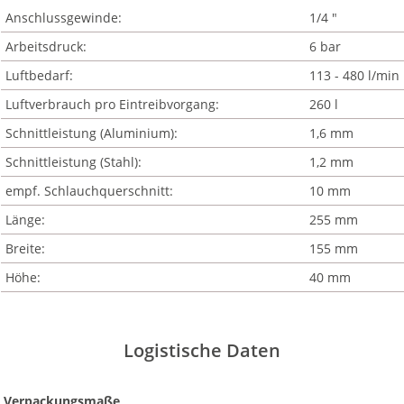
Anschlussgewinde:
1/4 "
Arbeitsdruck:
6 bar
Luftbedarf:
113 - 480 l/min
Luftverbrauch pro Eintreibvorgang:
260 l
Schnittleistung (Aluminium):
1,6 mm
Schnittleistung (Stahl):
1,2 mm
empf. Schlauchquerschnitt:
10 mm
Länge:
255 mm
Breite:
155 mm
Höhe:
40 mm
Logistische Daten
Verpackungsmaße