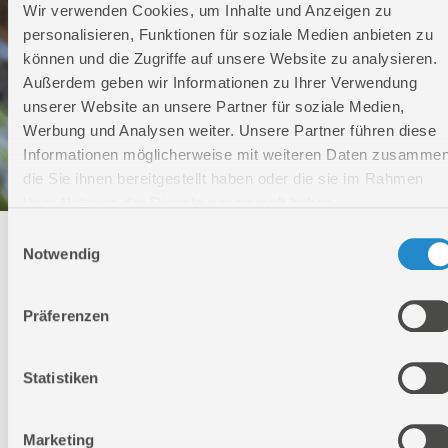
Wir verwenden Cookies, um Inhalte und Anzeigen zu
personalisieren, Funktionen für soziale Medien anbieten zu
können und die Zugriffe auf unsere Website zu analysieren.
Außerdem geben wir Informationen zu Ihrer Verwendung
unserer Website an unsere Partner für soziale Medien,
Werbung und Analysen weiter. Unsere Partner führen diese
Informationen möglicherweise mit weiteren Daten zusammen
die Sie ihnen bereitgestellt haben oder die sie im Rahmen
Ihrer Nutzung der Dienste gesammelt haben.
Einwilligungsauswahl
Technischer Service
Notwendig
Bei Fragen rund um unsere Produkte und Anwendungen
Präferenzen
Montag - Freitag
09:00 - 17:00
Samstag
Statistiken
Geschlossen
Telefon: +49 (0)7904-700360
Telefax: +49 (0)7904-70051999
Marketing