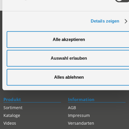
Unternehmen
Service
Details zeigen
Firmengeschichte
Ersatzteil Online-Shop
Über uns
Reparaturauftrag/Reklamation
Alle akzeptieren
Werksverkauf
Servicepartner-International
Händlersuche
Rückgabe gekaufter Artikel
Auswahl erlauben
Servicepartner-International
Autorisierter Internetpartner
Karriere
Alles ablehnen
Offene Stellen
Produkt
Information
Sortiment
AGB
Kataloge
Impressum
Videos
Versandarten