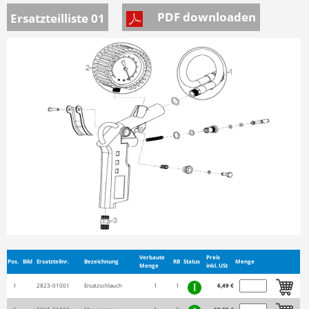
PDF downloaden
Ersatzteilliste 01
Verbaute
Preis
Pos.
Bild
Ersatzteilnr.
Bezeichnung
RB
Status
Menge
Menge
inkl. USt
1
2823-01001
Ersatzschlauch
1
1
6,49 €