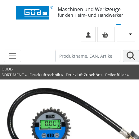
Maschinen und Werkzeuge
für den Heim- und Handwerker
GÜDE-
SORTIMENT
»
Drucklufttechnik
»
Druckluft Zubehör
»
Reifenfüller
»