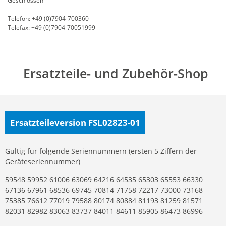
Geschlossen
Telefon: +49 (0)7904-700360
Telefax: +49 (0)7904-70051999
Ersatzteile- und Zubehör-Shop
Ersatzteileversion FSL02823-01
Gültig für folgende Seriennummern (ersten 5 Ziffern der
Geräteseriennummer)
59548 59952 61006 63069 64216 64535 65303 65553 66330
67136 67961 68536 69745 70814 71758 72217 73000 73168
75385 76612 77019 79588 80174 80884 81193 81259 81571
82031 82982 83063 83737 84011 84611 85905 86473 86996