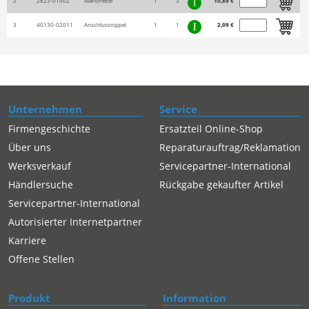
2
2823-01002
Manometer
1
3
10,89 €
3
40130-02011
Anschlussnippel
1
1
2,09 €
Unternehmen
Service
Firmengeschichte
Ersatzteil Online-Shop
Über uns
Reparaturauftrag/Reklamation
Werksverkauf
Servicepartner-International
Händlersuche
Rückgabe gekaufter Artikel
Servicepartner-International
Autorisierter Internetpartner
Karriere
Offene Stellen
Produkt
Information