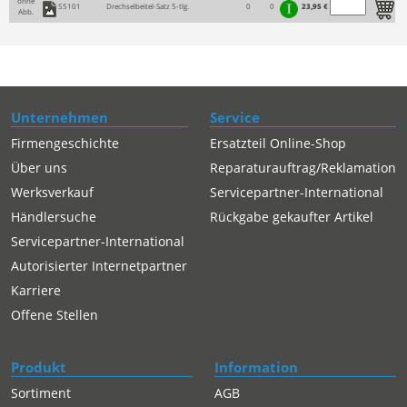
ohne
55101
Drechselbeitel-Satz 5-tlg.
0
0
23,95 €
Abb.
Unternehmen
Service
Firmengeschichte
Ersatzteil Online-Shop
Über uns
Reparaturauftrag/Reklamation
Werksverkauf
Servicepartner-International
Händlersuche
Rückgabe gekaufter Artikel
Servicepartner-International
Autorisierter Internetpartner
Karriere
Offene Stellen
Produkt
Information
Sortiment
AGB