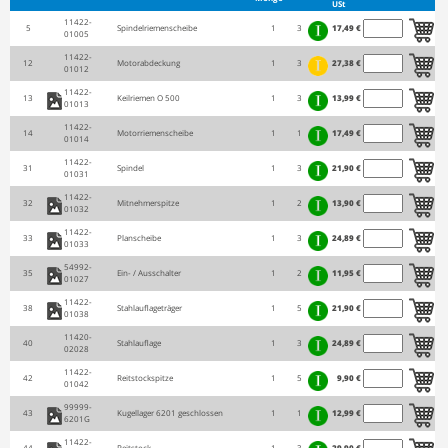
USt
11422-
5
Spindelriemenscheibe
1
3
17,49 €
01005
11422-
12
Motorabdeckung
1
3
27,38 €
01012
11422-
13
Keilriemen O 500
1
3
13,99 €
01013
11422-
14
Motorriemenscheibe
1
1
17,49 €
01014
11422-
31
Spindel
1
3
21,90 €
01031
11422-
32
Mitnehmerspitze
1
2
13,90 €
01032
11422-
33
Planscheibe
1
3
24,89 €
01033
54992-
35
Ein- / Ausschalter
1
2
11,95 €
01027
11422-
38
Stahlauflageträger
1
5
21,90 €
01038
11420-
40
Stahlauflage
1
3
24,89 €
02028
11422-
42
Reitstockspitze
1
5
9,90 €
01042
99999-
43
Kugellager 6201 geschlossen
1
1
12,99 €
6201G
11422-
44
Reitstock
1
3
29,90 €