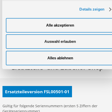
Bei Fragen rund um unsere Produkte und Anwendungen
Details zeigen
Montag - Freitag
09:00 - 17:00
Alle akzeptieren
Samstag
Geschlossen
Telefon: +49 (0)7904-700360
Auswahl erlauben
Telefax: +49 (0)7904-70051999
Alles ablehnen
Ersatzteile- und Zubehör-Shop
Ersatzteileversion FSL00501-01
Gültig für folgende Seriennummern (ersten 5 Ziffern der
Geräteseriennummer)