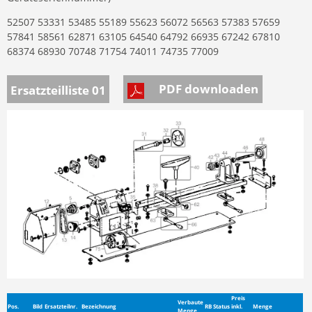
52507 53331 53485 55189 55623 56072 56563 57383 57659
57841 58561 62871 63105 64540 64792 66935 67242 67810
68374 68930 70748 71754 74011 74735 77009
PDF downloaden
Ersatzteilliste 01
Preis
Verbaute
Pos.
Bild
Ersatzteilnr.
Bezeichnung
RB
Status
inkl.
Menge
Menge