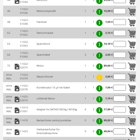
01044
11422-
46
Reitstockspindel
1
3
12,90 €
01046
11422-
48
Handrad
1
1
7,50 €
01048
11422-
62
Sternschraube
1
1
3,15 €
01062
11422-
63
Spannblock
2
1
14,18 €
01063
11422-
66
Spannhebel
2
1
3,05 €
01066
11422-
75
Motor
1
5
89,00 €
02075
ohne
11422-
Maulschlüssel
1
1
3,86 €
Abb.
01079
ohne
11422-
Kondensator 10 µf mit Kabel
1
1
7,90 €
Abb.
02078
ohne
11422-
Lüfterrad Motor
1
1
7,79 €
Abb.
02079
ohne
11413-
Adapter für MC900 M33Ig / M18Ag
0
3
17,99 €
Abb.
01001
ohne
11418
Backenfutter zentral justierbar
0
0
99,95 €
Abb.
ohne
Vierbackenfutter für
11423
0
0
49,94 €
Abb.
Drechselmaschine