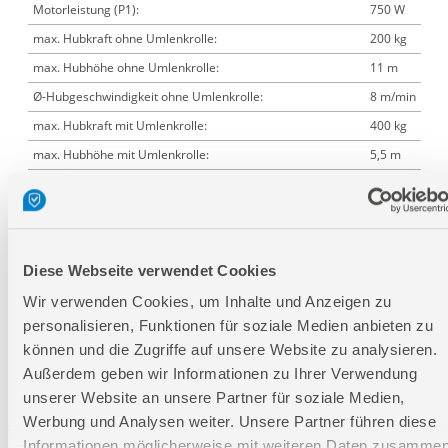
Motorleistung (P1):
750 W
max. Hubkraft ohne Umlenkrolle:
200 kg
max. Hubhöhe ohne Umlenkrolle:
11 m
Ø-Hubgeschwindigkeit ohne Umlenkrolle:
8 m/min
max. Hubkraft mit Umlenkrolle:
400 kg
max. Hubhöhe mit Umlenkrolle:
5,5 m
Ø-Hubgeschwindigkeit mit Umlenkrolle:
4 m/min
Länge Bedienkabel:
1,6 m
Diese Webseite verwendet Cookies
Logistische Daten
Wir verwenden Cookies, um Inhalte und Anzeigen zu
personalisieren, Funktionen für soziale Medien anbieten zu
Verpackungsmaße
können und die Zugriffe auf unsere Website zu analysieren.
Außerdem geben wir Informationen zu Ihrer Verwendung
Länge
417 mm
unserer Website an unsere Partner für soziale Medien,
Breite
250 mm
Werbung und Analysen weiter. Unsere Partner führen diese
Höhe
160 mm
Informationen möglicherweise mit weiteren Daten zusammen