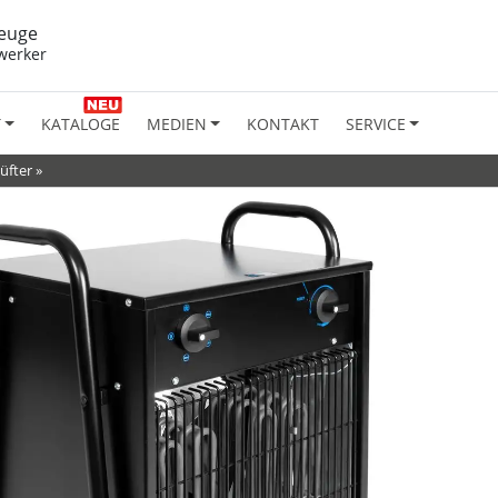
euge
werker
T
KATALOGE
MEDIEN
KONTAKT
SERVICE
üfter
»