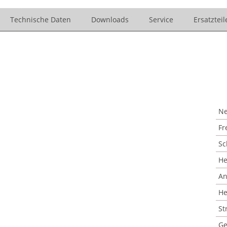
Technische Daten
Downloads
Service
Ersatzteil
Ne
Fr
Sc
He
An
He
St
Ge