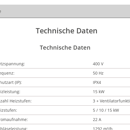
e
Technische Daten
Technische Daten
tzspannung:
400 V
equenz:
50 Hz
hutzart (IP):
IPX4
izleistung:
15 kW
zahl Heizstufen:
3 + Ventilatorfunkt
izstufen:
5 / 10 / 15 kW
romaufnahme:
22 A
bläseleistung:
1292 m³/h