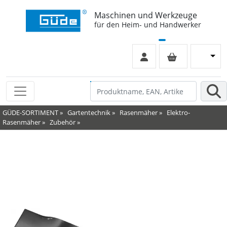
Maschinen und Werkzeuge
für den Heim- und Handwerker
GÜDE-SORTIMENT
»
Gartentechnik
»
Rasenmäher
»
Elektro-
Rasenmäher
»
Zubehör
»