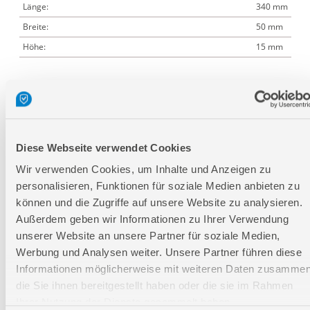
Länge:
340 mm
Breite:
50 mm
Höhe:
15 mm
Logistische Daten
Verpackungsmaße
Diese Webseite verwendet Cookies
Länge
340 mm
Wir verwenden Cookies, um Inhalte und Anzeigen zu
Breite
50 mm
personalisieren, Funktionen für soziale Medien anbieten zu
Höhe
15 mm
können und die Zugriffe auf unsere Website zu analysieren.
Außerdem geben wir Informationen zu Ihrer Verwendung
unserer Website an unsere Partner für soziale Medien,
Nettogewicht:
0,663 kg
Werbung und Analysen weiter. Unsere Partner führen diese
Bruttogewicht:
0,7 kg
Informationen möglicherweise mit weiteren Daten zusammen
GTIN:
4015671200822
die Sie ihnen bereitgestellt haben oder die sie im Rahmen
Artikelnummer:
06017
Ihrer Nutzung der Dienste gesammelt haben.