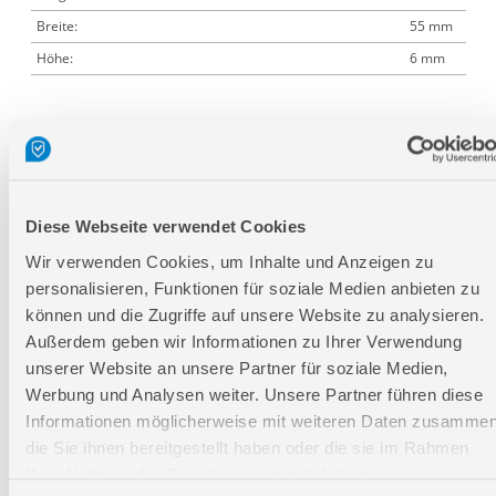
Breite:
55 mm
Höhe:
6 mm
Logistische Daten
Verpackungsmaße
Diese Webseite verwendet Cookies
Länge
405 mm
Wir verwenden Cookies, um Inhalte und Anzeigen zu
Breite
55 mm
personalisieren, Funktionen für soziale Medien anbieten zu
Höhe
6 mm
können und die Zugriffe auf unsere Website zu analysieren.
Außerdem geben wir Informationen zu Ihrer Verwendung
Nettogewicht:
0,569 kg
unserer Website an unsere Partner für soziale Medien,
Werbung und Analysen weiter. Unsere Partner führen diese
Bruttogewicht:
0,6 kg
Informationen möglicherweise mit weiteren Daten zusammen
GTIN:
4015671200846
die Sie ihnen bereitgestellt haben oder die sie im Rahmen
Artikelnummer:
95123
Ihrer Nutzung der Dienste gesammelt haben.