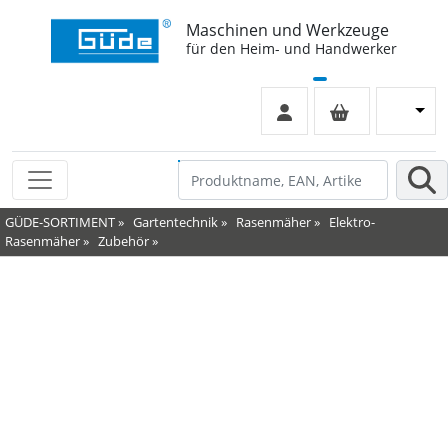
Maschinen und Werkzeuge
für den Heim- und Handwerker
GÜDE-SORTIMENT
»
Gartentechnik
»
Rasenmäher
»
Elektro-
Rasenmäher
»
Zubehör
»