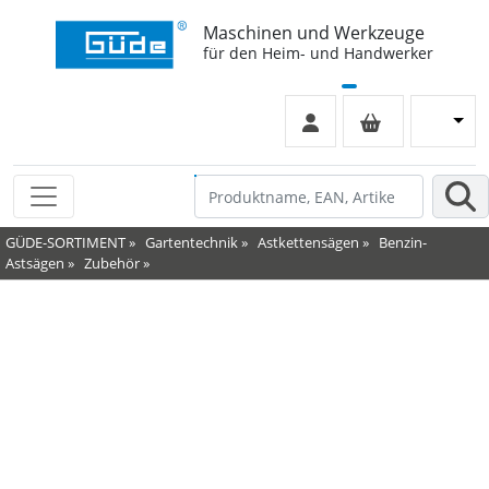
Maschinen und Werkzeuge
für den Heim- und Handwerker
GÜDE-SORTIMENT
»
Gartentechnik
»
Astkettensägen
»
Benzin-
Astsägen
»
Zubehör
»