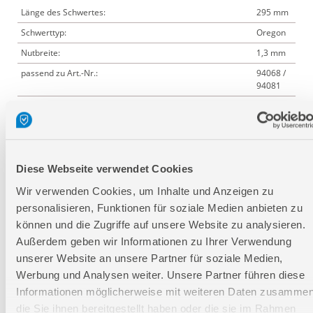
Länge des Schwertes:
295 mm
Schwerttyp:
Oregon
Nutbreite:
1,3 mm
passend zu Art.-Nr.:
94068 /
94081
Logistische Daten
Diese Webseite verwendet Cookies
Verpackungsmaße
Wir verwenden Cookies, um Inhalte und Anzeigen zu
Länge
295 mm
personalisieren, Funktionen für soziale Medien anbieten zu
Breite
50 mm
können und die Zugriffe auf unsere Website zu analysieren.
Höhe
3 mm
Außerdem geben wir Informationen zu Ihrer Verwendung
unserer Website an unsere Partner für soziale Medien,
Werbung und Analysen weiter. Unsere Partner führen diese
Nettogewicht:
0,325 kg
Informationen möglicherweise mit weiteren Daten zusammen
Bruttogewicht:
0,332 kg
die Sie ihnen bereitgestellt haben oder die sie im Rahmen