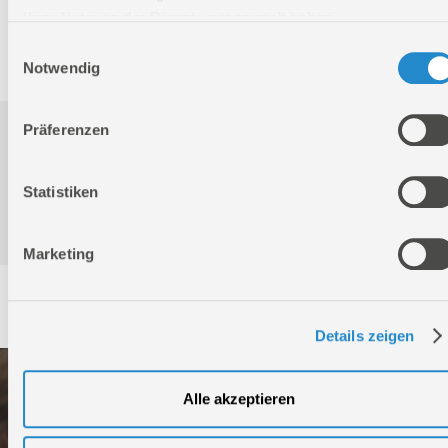
GTIN:
4015671940759
Ihrer Nutzung der Dienste gesammelt haben.
Artikelnummer:
94075
Einwilligungsauswahl
Notwendig
Präferenzen
Downloads
Statistiken
Produktinformation
Marketing
Service
Details zeigen
Alle akzeptieren