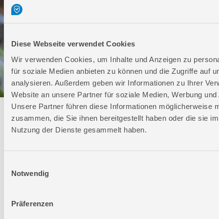
Diese Webseite verwendet Cookies
Wir verwenden Cookies, um Inhalte und Anzeigen zu persona
für soziale Medien anbieten zu können und die Zugriffe auf 
analysieren. Außerdem geben wir Informationen zu Ihrer Ve
Website an unsere Partner für soziale Medien, Werbung und 
Unsere Partner führen diese Informationen möglicherweise m
Technischer Service
zusammen, die Sie ihnen bereitgestellt haben oder die sie i
Nutzung der Dienste gesammelt haben.
Bei Fragen rund um unsere Produkte und Anwendungen
Montag - Freitag
09:00 - 17:00
Einwilligungsauswahl
Samstag
Notwendig
Geschlossen
Telefon: +49 (0)7904-700360
Präferenzen
Telefax: +49 (0)7904-70051999