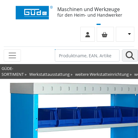
Maschinen und Werkzeuge
für den Heim- und Handwerker
GÜDE-
SORTIMENT
»
Werkstattausstattung
»
weitere Werkstatteinrichtung
»
w