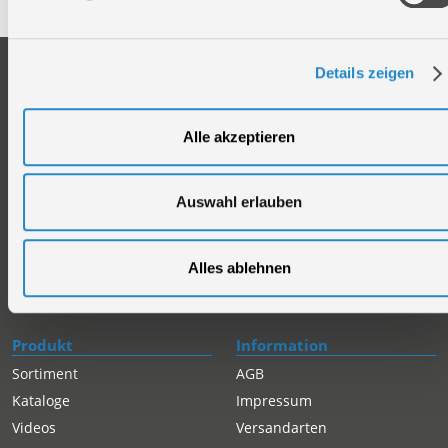
Unternehmen
Service
Details zeigen
Firmengeschichte
Ersatzteil Online-Shop
Über uns
Reparaturauftrag/Reklamation
Alle akzeptieren
Werksverkauf
Servicepartner-International
Händlersuche
Rückgabe gekaufter Artikel
Auswahl erlauben
Servicepartner-International
Autorisierter Internetpartner
Karriere
Alles ablehnen
Offene Stellen
Produkt
Information
Sortiment
AGB
Kataloge
Impressum
Videos
Versandarten