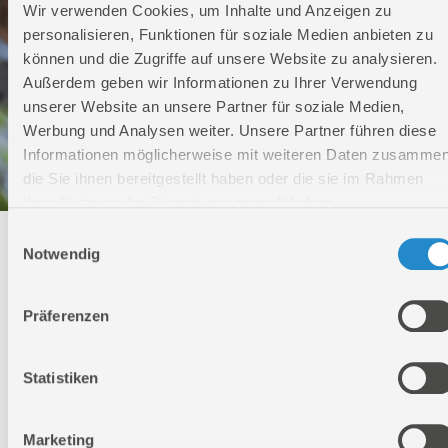
Wir verwenden Cookies, um Inhalte und Anzeigen zu
personalisieren, Funktionen für soziale Medien anbieten zu
können und die Zugriffe auf unsere Website zu analysieren.
Außerdem geben wir Informationen zu Ihrer Verwendung
unserer Website an unsere Partner für soziale Medien,
Werbung und Analysen weiter. Unsere Partner führen diese
Informationen möglicherweise mit weiteren Daten zusammen
die Sie ihnen bereitgestellt haben oder die sie im Rahmen
Ihrer Nutzung der Dienste gesammelt haben.
Einwilligungsauswahl
Technischer Service
Notwendig
Bei Fragen rund um unsere Produkte und Anwendungen
Präferenzen
Montag - Freitag
09:00 - 17:00
Samstag
Statistiken
Geschlossen
Telefon: +49 (0)7904-700360
Telefax: +49 (0)7904-70051999
Marketing