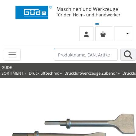
Maschinen und Werkzeuge
für den Heim- und Handwerker
GÜDE-
SORTIMENT
»
Drucklufttechnik
»
Druckluftwerkzeuge Zubehör
»
Druckl