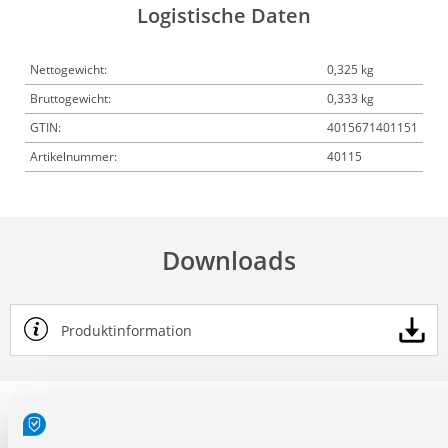
Logistische Daten
Nettogewicht:
0,325 kg
Bruttogewicht:
0,333 kg
GTIN:
4015671401151
Artikelnummer:
40115
Downloads
Produktinformation
Service