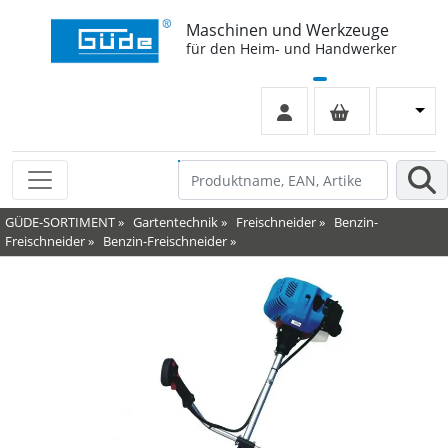
Maschinen und Werkzeuge
für den Heim- und Handwerker
GÜDE-SORTIMENT
»
Gartentechnik
»
Freischneider
»
Benzin-
Freischneider
»
Benzin-Freischneider
»