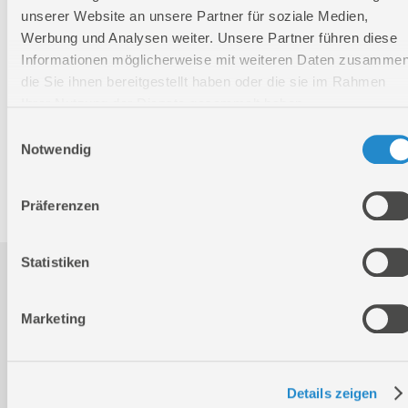
unserer Website an unsere Partner für soziale Medien,
Werbung und Analysen weiter. Unsere Partner führen diese
Logistische Daten
Informationen möglicherweise mit weiteren Daten zusammen
die Sie ihnen bereitgestellt haben oder die sie im Rahmen
Ihrer Nutzung der Dienste gesammelt haben.
Nettogewicht:
9,1 kg
Einwilligungsauswahl
Bruttogewicht:
10,8 kg
Notwendig
GTIN:
4015671211002
Artikelnummer:
95151
Präferenzen
Statistiken
Downloads
Marketing
Produktinformation
Details zeigen
Bedienungsanleitung / Warn-und Sicherheitshinweise