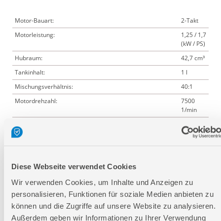
Motor-Bauart:
2-Takt
Motorleistung:
1,25 / 1,7
(kW / PS)
Hubraum:
42,7 cm³
Tankinhalt:
1 l
Mischungsverhältnis:
40:1
Motordrehzahl:
7500
1/min
Messerblatt:
4 und 8
Zähne
vibrationsarmer Zweihand-Multifunktionsgriff:
ja
Lärmwertangabe LWA:
110 dB
Diese Webseite verwendet Cookies
Länge:
750 mm
Wir verwenden Cookies, um Inhalte und Anzeigen zu
Breite:
410 mm
personalisieren, Funktionen für soziale Medien anbieten zu
Höhe:
1800
können und die Zugriffe auf unsere Website zu analysieren.
mm
Außerdem geben wir Informationen zu Ihrer Verwendung