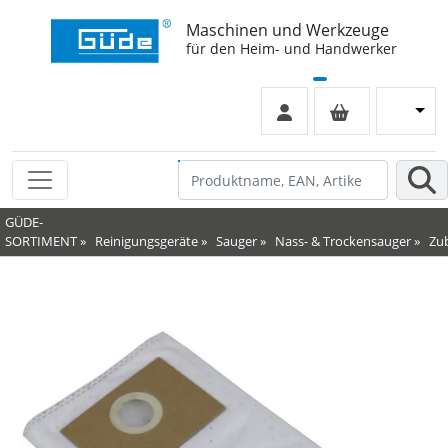
Maschinen und Werkzeuge
für den Heim- und Handwerker
GÜDE-
SORTIMENT
»
Reinigungsgeräte
»
Sauger
»
Nass- & Trockensauger
»
Zu