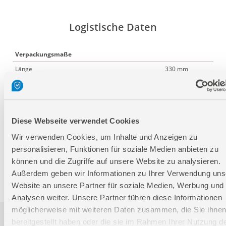
Logistische Daten
Verpackungsmaße
Länge
330 mm
Breite
225 mm
Höhe
55 mm
Diese Webseite verwendet Cookies
Nettogewicht:
0,38 kg
Wir verwenden Cookies, um Inhalte und Anzeigen zu
Bruttogewicht:
0,39 kg
personalisieren, Funktionen für soziale Medien anbieten zu
GTIN:
4015671167088
können und die Zugriffe auf unsere Website zu analysieren.
Artikelnummer:
16708
Außerdem geben wir Informationen zu Ihrer Verwendung uns
Website an unsere Partner für soziale Medien, Werbung und
Analysen weiter. Unsere Partner führen diese Informationen
möglicherweise mit weiteren Daten zusammen, die Sie ihne
Downloads
bereitgestellt haben oder die sie im Rahmen Ihrer Nutzung d