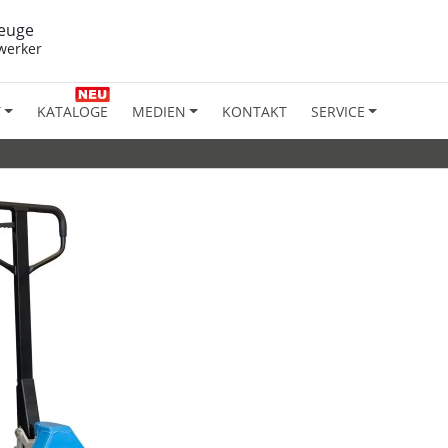
euge
werker
T
KATALOGE
MEDIEN
KONTAKT
SERVICE
»