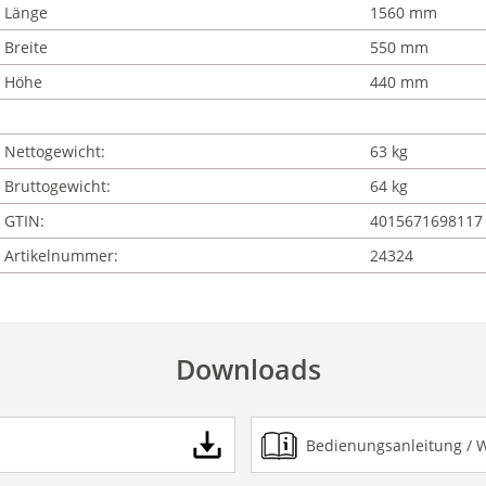
Länge
1560 mm
Breite
550 mm
Höhe
440 mm
Nettogewicht:
63 kg
Bruttogewicht:
64 kg
GTIN:
4015671698117
Artikelnummer:
24324
Downloads
Bedienungsanleitung / 