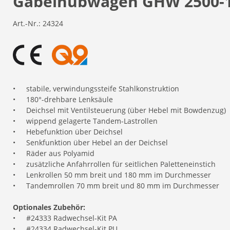
Gabelhubwagen GHW 2500-1
Art.-Nr.:
24324
•
stabile, verwindungssteife Stahlkonstruktion
•
180°-drehbare Lenksäule
•
Deichsel mit Ventilsteuerung (über Hebel mit Bowdenzug)
•
wippend gelagerte Tandem-Lastrollen
•
Hebefunktion über Deichsel
•
Senkfunktion über Hebel an der Deichsel
•
Räder aus Polyamid
•
zusätzliche Anfahrrollen für seitlichen Paletteneinstich
•
Lenkrollen 50 mm breit und 180 mm im Durchmesser
•
Tandemrollen 70 mm breit und 80 mm im Durchmesser
Optionales Zubehör:
•
#24333 Radwechsel-Kit PA
•
#24334 Radwechsel-Kit PU