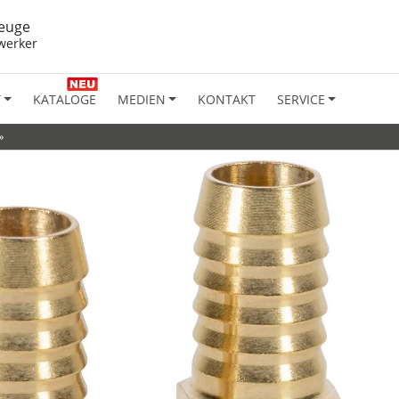
euge
werker
T
KATALOGE
MEDIEN
KONTAKT
SERVICE
»