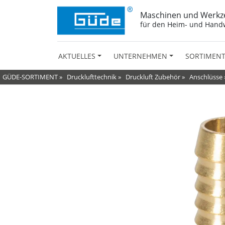
Maschinen und Werkz
für den Heim- und Hand
AKTUELLES
UNTERNEHMEN
SORTIMEN
GÜDE-SORTIMENT
»
Drucklufttechnik
»
Druckluft Zubehör
»
Anschlüsse