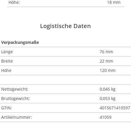
Höhe:
18 mm
Logistische Daten
Verpackungsmaße
Länge
76 mm
Breite
22 mm
Höhe
120 mm
Nettogewicht:
0,045 kg
Bruttogewicht:
0,053 kg
GTIN:
4015671410597
Artikelnummer:
41059