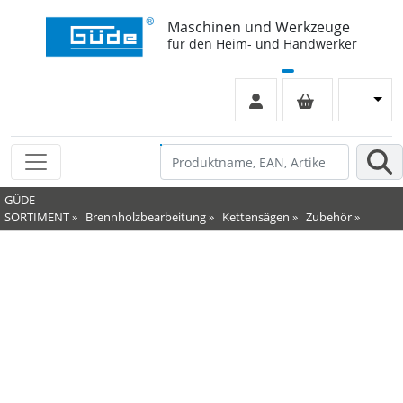
Maschinen und Werkzeuge
für den Heim- und Handwerker
GÜDE-
SORTIMENT
»
Brennholzbearbeitung
»
Kettensägen
»
Zubehör
»