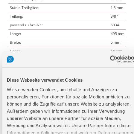
Stärke Treibglied:
1,3 mm
Teilung:
3/8 "
passend zu Art.-Nr.:
6034
Länge:
495 mm
Breite:
5 mm
Höhe:
14 mm
Logistische Daten
Diese Webseite verwendet Cookies
Wir verwenden Cookies, um Inhalte und Anzeigen zu
Verpackungsmaße
personalisieren, Funktionen für soziale Medien anbieten zu
Länge
87 mm
können und die Zugriffe auf unsere Website zu analysieren.
Breite
36 mm
Außerdem geben wir Informationen zu Ihrer Verwendung
Höhe
162 mm
unserer Website an unsere Partner für soziale Medien,
Werbung und Analysen weiter. Unsere Partner führen diese
Informationen möglicherweise mit weiteren Daten zusammen