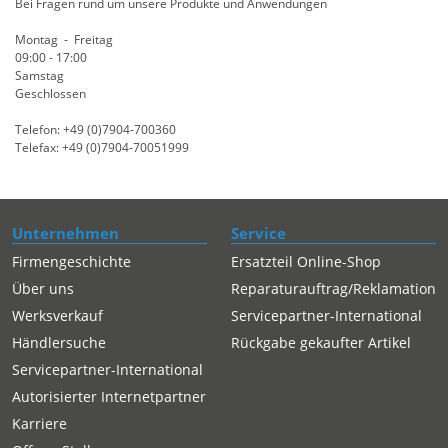
Bei Fragen rund um unsere Produkte und Anwendungen
Montag - Freitag
09:00 - 17:00
Samstag
Geschlossen
Telefon: +49 (0)7904-700360
Telefax: +49 (0)7904-70051999
Unternehmen
Service
Firmengeschichte
Ersatzteil Online-Shop
Über uns
Reparaturauftrag/Reklamation
Werksverkauf
Servicepartner-International
Händlersuche
Rückgabe gekaufter Artikel
Servicepartner-International
Autorisierter Internetpartner
Karriere