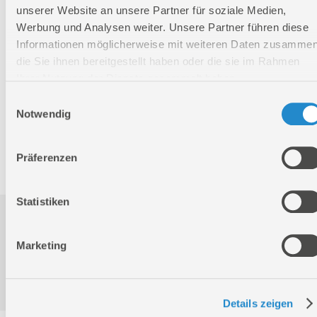
Länge
87 mm
unserer Website an unsere Partner für soziale Medien,
Werbung und Analysen weiter. Unsere Partner führen diese
Breite
36 mm
Informationen möglicherweise mit weiteren Daten zusammen
Höhe
162 mm
die Sie ihnen bereitgestellt haben oder die sie im Rahmen
Ihrer Nutzung der Dienste gesammelt haben.
Nettogewicht:
0,186 kg
Einwilligungsauswahl
Bruttogewicht:
0,235 kg
Notwendig
GTIN:
4015671969545
Artikelnummer:
95021
Präferenzen
Statistiken
Downloads
Marketing
Produktinformation
Details zeigen