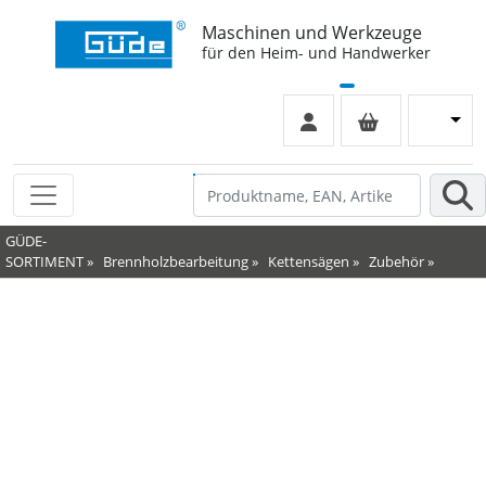
Maschinen und Werkzeuge
für den Heim- und Handwerker
GÜDE-
SORTIMENT
»
Brennholzbearbeitung
»
Kettensägen
»
Zubehör
»