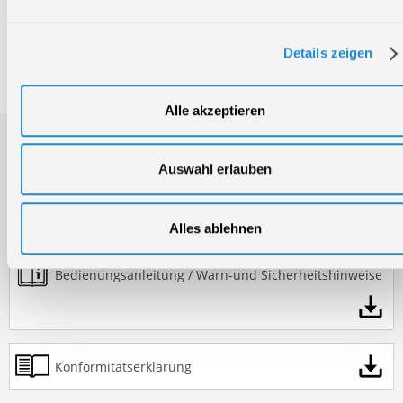
Bruttogewicht:
13,2 kg
GTIN:
4015671368836
Details zeigen
Artikelnummer:
50160
Alle akzeptieren
Downloads
Auswahl erlauben
Produktinformation
Alles ablehnen
Bedienungsanleitung / Warn-und Sicherheitshinweise
Konformitätserklärung