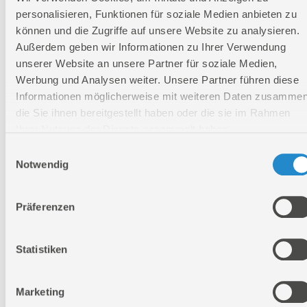
Kabelart:
H05VV-F
personalisieren, Funktionen für soziale Medien anbieten zu
Lärmwertangabe LWA:
89 dB
können und die Zugriffe auf unsere Website zu analysieren.
Schalldruckpegel LPA:
69 dB
Außerdem geben wir Informationen zu Ihrer Verwendung
Länge:
560 mm
unserer Website an unsere Partner für soziale Medien,
Werbung und Analysen weiter. Unsere Partner führen diese
Breite:
390 mm
Informationen möglicherweise mit weiteren Daten zusammen
Höhe:
200 mm
die Sie ihnen bereitgestellt haben oder die sie im Rahmen
Ihrer Nutzung der Dienste gesammelt haben.
Einwilligungsauswahl
Logistische Daten
Notwendig
Verpackungsmaße
Präferenzen
Länge
650 mm
Breite
450 mm
Statistiken
Höhe
240 mm
Marketing
Nettogewicht:
10,9 kg