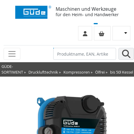
Maschinen und Werkzeuge
für den Heim- und Handwerker
GÜDE-
SORTIMENT
»
Drucklufttechnik
»
Kompressoren
»
Ölfrei
»
bis 50l Kessel