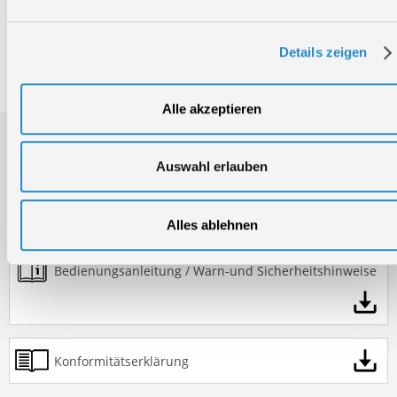
Bruttogewicht:
13,2 kg
GTIN:
4015671368836
Details zeigen
Artikelnummer:
50160
Alle akzeptieren
Downloads
Auswahl erlauben
Produktinformation
Alles ablehnen
Bedienungsanleitung / Warn-und Sicherheitshinweise
Konformitätserklärung