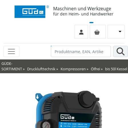
Maschinen und Werkzeuge
für den Heim- und Handwerker
GÜDE-
SORTIMENT
»
Drucklufttechnik
»
Kompressoren
»
Ölfrei
»
bis 50l Kessel