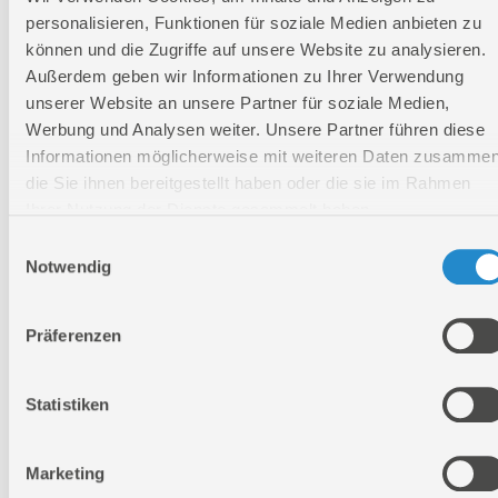
Kabelart:
H05VV-F
personalisieren, Funktionen für soziale Medien anbieten zu
Lärmwertangabe LWA:
89 dB
können und die Zugriffe auf unsere Website zu analysieren.
Schalldruckpegel LPA:
69 dB
Außerdem geben wir Informationen zu Ihrer Verwendung
Länge:
560 mm
unserer Website an unsere Partner für soziale Medien,
Werbung und Analysen weiter. Unsere Partner führen diese
Breite:
390 mm
Informationen möglicherweise mit weiteren Daten zusammen
Höhe:
200 mm
die Sie ihnen bereitgestellt haben oder die sie im Rahmen
Ihrer Nutzung der Dienste gesammelt haben.
Einwilligungsauswahl
Logistische Daten
Notwendig
Verpackungsmaße
Präferenzen
Länge
650 mm
Breite
450 mm
Statistiken
Höhe
240 mm
Marketing
Nettogewicht:
10,9 kg