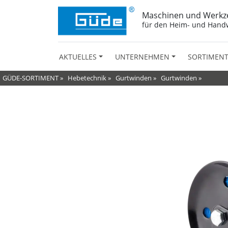
Maschinen und Werkz
für den Heim- und Hand
AKTUELLES
UNTERNEHMEN
SORTIMEN
GÜDE-SORTIMENT
»
Hebetechnik
»
Gurtwinden
»
Gurtwinden
»