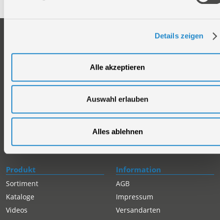
Unternehmen
Service
Details zeigen
Firmengeschichte
Ersatzteil Online-Shop
Über uns
Reparaturauftrag/Reklamation
Alle akzeptieren
Werksverkauf
Servicepartner-International
Händlersuche
Rückgabe gekaufter Artikel
Auswahl erlauben
Servicepartner-International
Autorisierter Internetpartner
Karriere
Alles ablehnen
Offene Stellen
Produkt
Information
Sortiment
AGB
Kataloge
Impressum
Videos
Versandarten