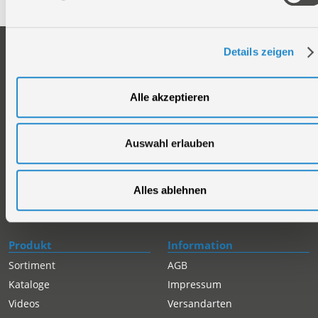
Unternehmen
Service
Details zeigen
Firmengeschichte
Ersatzteil Online-Shop
Über uns
Reparaturauftrag/Reklamation
Alle akzeptieren
Werksverkauf
Servicepartner-International
Händlersuche
Rückgabe gekaufter Artikel
Auswahl erlauben
Servicepartner-International
Autorisierter Internetpartner
Karriere
Alles ablehnen
Offene Stellen
Produkt
Information
Sortiment
AGB
Kataloge
Impressum
Videos
Versandarten