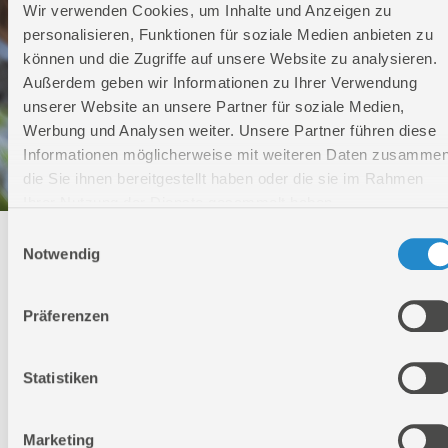
Wir verwenden Cookies, um Inhalte und Anzeigen zu
personalisieren, Funktionen für soziale Medien anbieten zu
können und die Zugriffe auf unsere Website zu analysieren.
Außerdem geben wir Informationen zu Ihrer Verwendung
unserer Website an unsere Partner für soziale Medien,
Werbung und Analysen weiter. Unsere Partner führen diese
Informationen möglicherweise mit weiteren Daten zusammen
die Sie ihnen bereitgestellt haben oder die sie im Rahmen
Ihrer Nutzung der Dienste gesammelt haben.
Einwilligungsauswahl
Technischer Service
Notwendig
Bei Fragen rund um unsere Produkte und Anwendungen
Präferenzen
Montag - Freitag
09:00 - 17:00
Samstag
Statistiken
Geschlossen
Telefon: +49 (0)7904-700360
Telefax: +49 (0)7904-70051999
Marketing