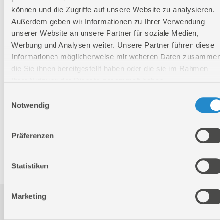
können und die Zugriffe auf unsere Website zu analysieren.
Logistische Daten
Außerdem geben wir Informationen zu Ihrer Verwendung
unserer Website an unsere Partner für soziale Medien,
Verpackungsmaße
Werbung und Analysen weiter. Unsere Partner führen diese
Länge
96 mm
Informationen möglicherweise mit weiteren Daten zusammen
die Sie ihnen bereitgestellt haben oder die sie im Rahmen
Breite
17 mm
Ihrer Nutzung der Dienste gesammelt haben.
Höhe
173 mm
Einwilligungsauswahl
Notwendig
Nettogewicht:
0,236 kg
Bruttogewicht:
0,239 kg
Präferenzen
GTIN:
4015671581501
Artikelnummer:
58150
Statistiken
Marketing
Downloads