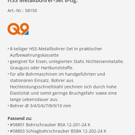
HSS Metallbohrer-Set 8-tlg.
Art.-Nr.:
58150
•
8-teiliger HSS-Metallbohrer-Set In praktischer
Aufbewahrungskassette
•
geeignet für Eisen, unlegierten Stahl, Nichteisenmetalle,
Grauguss oder Hartkunststoffe.
•
für alle Bohrmaschinen im handgeführten und
stationären Einsatz. Bohrer aus
Hochleistungsschnellstahl zeichnen sich durch hohe
Elastizität und somit geringe Bruchgefahr sowie eine
lange Lebensdauer aus.
•
Bohrer-Ø 3/4/5/6/7/8/9/10 mm
Passend zu:
•
#58801 Bohrschrauber BSA 12-201-24 K
•
#58803 Schlagbohrschrauber BSBA 12-202-24 K