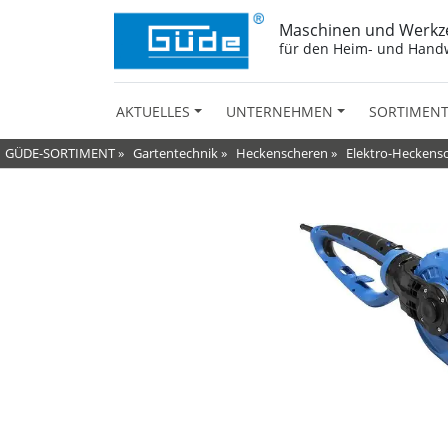
Maschinen und Werkz
für den Heim- und Hand
AKTUELLES
UNTERNEHMEN
SORTIMEN
GÜDE-SORTIMENT
»
Gartentechnik
»
Heckenscheren
»
Elektro-Heckens