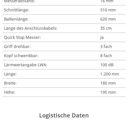
Messerabstand:
16 mm
Schnittlänge:
510 mm
Balkenlänge:
620 mm
Länge des Anschlusskabels:
35 cm
Quick Stop Messer:
ja
Griff drehbar:
3 fach
Kopf schwenkbar:
8 fach
Lärmwertangabe LWA:
100 dB
Länge:
1.200 mm
Breite:
180 mm
Höhe:
195 mm
Logistische Daten