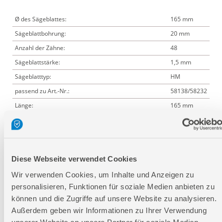
Ø des Sägeblattes:
165 mm
Sägeblattbohrung:
20 mm
Anzahl der Zähne:
48
Sägeblattstärke:
1,5 mm
Sägeblatttyp:
HM
passend zu Art.-Nr.:
58138/58232
Länge:
165 mm
Breite:
165 mm
Höhe:
2,6 mm
Diese Webseite verwendet Cookies
Logistische Daten
Wir verwenden Cookies, um Inhalte und Anzeigen zu
personalisieren, Funktionen für soziale Medien anbieten zu
können und die Zugriffe auf unsere Website zu analysieren.
Verpackungsmaße
Außerdem geben wir Informationen zu Ihrer Verwendung
Länge
171 mm