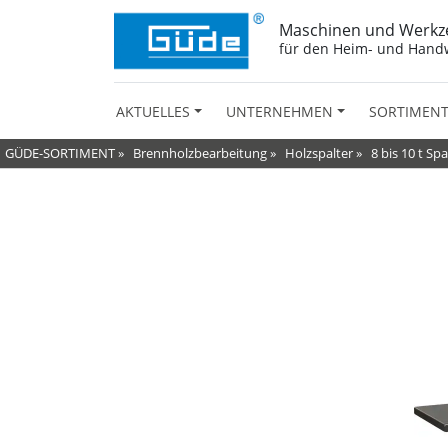
Maschinen und Werkz
für den Heim- und Hand
AKTUELLES
UNTERNEHMEN
SORTIMEN
GÜDE-SORTIMENT
»
Brennholzbearbeitung
»
Holzspalter
»
8 bis 10 t Sp