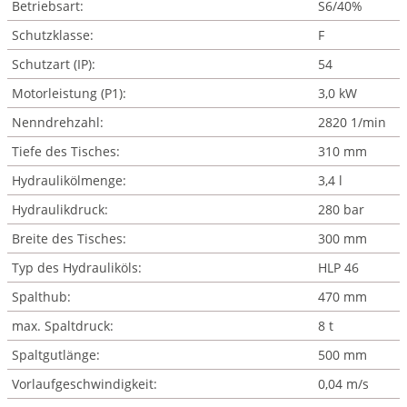
Betriebsart:
S6/40%
Schutzklasse:
F
Schutzart (IP):
54
Motorleistung (P1):
3,0 kW
Nenndrehzahl:
2820 1/min
Tiefe des Tisches:
310 mm
Hydraulikölmenge:
3,4 l
Hydraulikdruck:
280 bar
Breite des Tisches:
300 mm
Typ des Hydrauliköls:
HLP 46
Spalthub:
470 mm
max. Spaltdruck:
8 t
Spaltgutlänge:
500 mm
Vorlaufgeschwindigkeit:
0,04 m/s