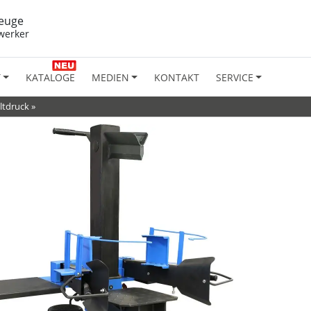
euge
werker
T
KATALOGE
MEDIEN
KONTAKT
SERVICE
altdruck
»