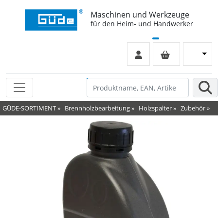
Maschinen und Werkzeuge
für den Heim- und Handwerker
GÜDE-SORTIMENT
»
Brennholzbearbeitung
»
Holzspalter
»
Zubehör
»