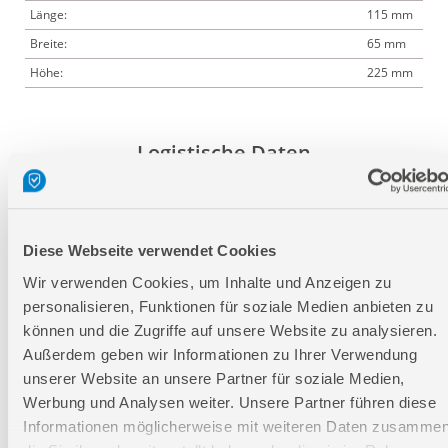
Länge:
115 mm
Breite:
65 mm
Höhe:
225 mm
Logistische Daten
Verpackungsmaße
Länge
115 mm
Diese Webseite verwendet Cookies
Breite
65 mm
Wir verwenden Cookies, um Inhalte und Anzeigen zu
Höhe
225 mm
personalisieren, Funktionen für soziale Medien anbieten zu
können und die Zugriffe auf unsere Website zu analysieren.
Nettogewicht:
1 kg
Außerdem geben wir Informationen zu Ihrer Verwendung
unserer Website an unsere Partner für soziale Medien,
Bruttogewicht:
1,05 kg
Werbung und Analysen weiter. Unsere Partner führen diese
GTIN:
4015671420060
Informationen möglicherweise mit weiteren Daten zusammen
Artikelnummer:
42006