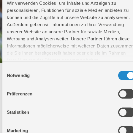
Wir verwenden Cookies, um Inhalte und Anzeigen zu
personalisieren, Funktionen für soziale Medien anbieten zu
können und die Zugriffe auf unsere Website zu analysieren.
Außerdem geben wir Informationen zu Ihrer Verwendung
unserer Website an unsere Partner für soziale Medien,
Werbung und Analysen weiter. Unsere Partner führen diese
Informationen möglicherweise mit weiteren Daten zusammen
die Sie ihnen bereitgestellt haben oder die sie im Rahmen
Ihrer Nutzung der Dienste gesammelt haben.
Einwilligungsauswahl
Technischer Service
Notwendig
Bei Fragen rund um unsere Produkte und Anwendungen
Präferenzen
Montag - Freitag
09:00 - 17:00
Samstag
Statistiken
Geschlossen
Telefon: +49 (0)7904-700360
Telefax: +49 (0)7904-70051999
Marketing