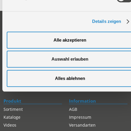
Unternehmen
Service
Details zeigen
Firmengeschichte
Ersatzteil Online-Shop
Über uns
Reparaturauftrag/Reklamation
Alle akzeptieren
Werksverkauf
Servicepartner-International
Händlersuche
Rückgabe gekaufter Artikel
Auswahl erlauben
Servicepartner-International
Autorisierter Internetpartner
Karriere
Alles ablehnen
Offene Stellen
Produkt
Information
Sortiment
AGB
Kataloge
Impressum
Videos
Versandarten