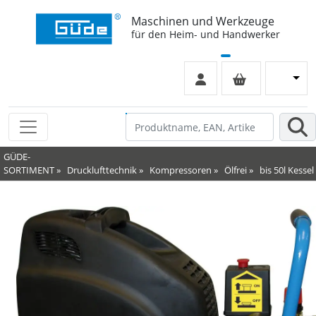
Maschinen und Werkzeuge
für den Heim- und Handwerker
GÜDE-
SORTIMENT
»
Drucklufttechnik
»
Kompressoren
»
Ölfrei
»
bis 50l Kessel