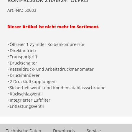
KOMPRESSOR 210/8/24 "ÖLFREI"
Art.-Nr.:
50033
Dieser Artikel ist nicht mehr im Sortiment.
•
Ölfreier 1-Zylinder Kolbenkompressor
•
Direktantrieb
•
Transportgriff
•
Druckschalter
•
Kesseldruck- und Arbeitsdruckmanometer
•
Druckminderer
•
2 Druckluftkupplungen
•
Sicherheitsventil und Kondensatablassschraube
•
Rückschlagventil
•
Integrierter Luftfilter
•
Entlastungsventil
Technische Daten
Downloads
Service