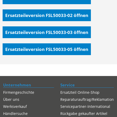
Ersatzteileversion FSL50033-02
öffnen
Ersatzteileversion FSL50033-03
öffnen
Ersatzteileversion FSL50033-05
öffnen
Unternehmen
Service
Firmengeschichte
Ersatzteil Online-Shop
Über uns
Reparaturauftrag/Reklamation
Werksverkauf
Servicepartner-International
Händlersuche
Rückgabe gekaufter Artikel