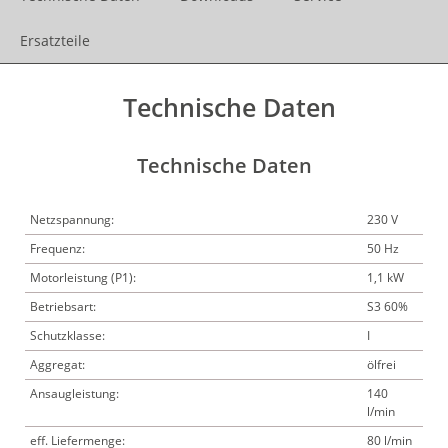
Ersatzteile
Technische Daten
Technische Daten
Netzspannung:
230 V
Frequenz:
50 Hz
Motorleistung (P1):
1,1 kW
Betriebsart:
S3 60%
Schutzklasse:
I
Aggregat:
ölfrei
Ansaugleistung:
140
l/min
eff. Liefermenge:
80 l/min