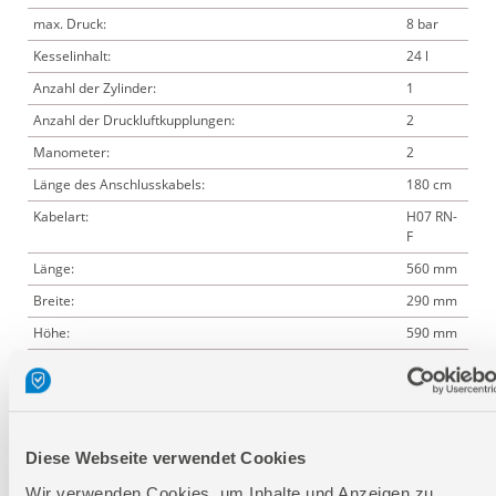
max. Druck:
8 bar
Kesselinhalt:
24 l
Anzahl der Zylinder:
1
Anzahl der Druckluftkupplungen:
2
Manometer:
2
Länge des Anschlusskabels:
180 cm
Kabelart:
H07 RN-
F
Länge:
560 mm
Breite:
290 mm
Höhe:
590 mm
Logistische Daten
Diese Webseite verwendet Cookies
Verpackungsmaße
Wir verwenden Cookies, um Inhalte und Anzeigen zu