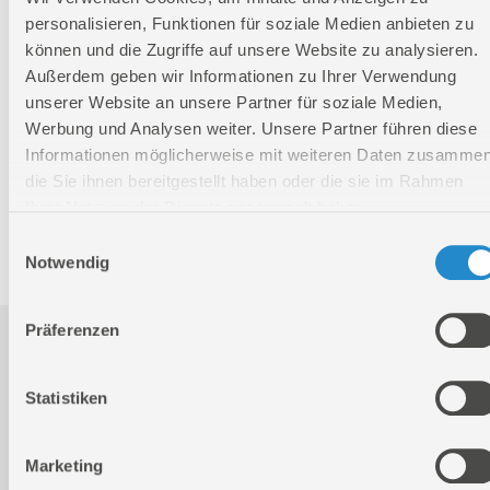
Länge
585 mm
personalisieren, Funktionen für soziale Medien anbieten zu
Breite
275 mm
können und die Zugriffe auf unsere Website zu analysieren.
Außerdem geben wir Informationen zu Ihrer Verwendung
Höhe
605 mm
unserer Website an unsere Partner für soziale Medien,
Werbung und Analysen weiter. Unsere Partner führen diese
Nettogewicht:
20 kg
Informationen möglicherweise mit weiteren Daten zusammen
Bruttogewicht:
21,58 kg
die Sie ihnen bereitgestellt haben oder die sie im Rahmen
Ihrer Nutzung der Dienste gesammelt haben.
GTIN:
4015671500335
Artikelnummer:
50033
Einwilligungsauswahl
Notwendig
Präferenzen
Downloads
Statistiken
Produktinformation
Marketing