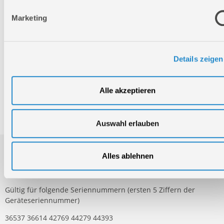
Montag - Freitag
Marketing
09:00 - 17:00
Samstag
Geschlossen
Telefon: +49 (0)7904-700360
Details zeigen
Telefax: +49 (0)7904-70051999
Alle akzeptieren
Ersatzteile- und Zubehör-Shop
Auswahl erlauben
Alles ablehnen
Ersatzteileversion FSL75500-01
Gültig für folgende Seriennummern (ersten 5 Ziffern der
Geräteseriennummer)
36537 36614 42769 44279 44393