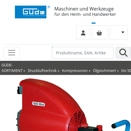
Maschinen und Werkzeuge
für den Heim- und Handwerker
GÜDE-
SORTIMENT
»
Drucklufttechnik
»
Kompressoren
»
Ölgeschmiert
»
bis 50