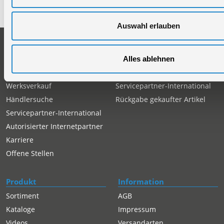
Telefax: +49 (0)7904-70051999
Auswahl erlauben
Unternehmen
Service
Firmengeschichte
Ersatzteil Online-Shop
Alles ablehnen
Über uns
Reparaturauftrag/Reklamation
Werksverkauf
Servicepartner-International
Händlersuche
Rückgabe gekaufter Artikel
Servicepartner-International
Autorisierter Internetpartner
Karriere
Offene Stellen
Produkt
Information
Sortiment
AGB
Kataloge
Impressum
Videos
Versandarten