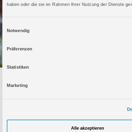
haben oder die sie im Rahmen Ihrer Nutzung der Dienste g
Einwilligungsauswahl
Notwendig
Präferenzen
Statistiken
Technischer Service
Marketing
Bei Fragen rund um unsere Produkte und Anwendungen
Montag - Freitag
09:00 - 17:00
De
Samstag
Geschlossen
Telefon: +49 (0)7904-700360
Alle akzeptieren