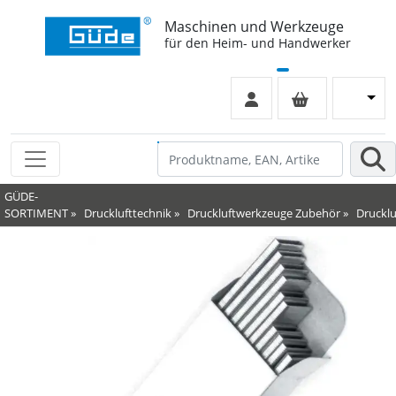
Maschinen und Werkzeuge
für den Heim- und Handwerker
GÜDE-
SORTIMENT
»
Drucklufttechnik
»
Druckluftwerkzeuge Zubehör
»
Druckl