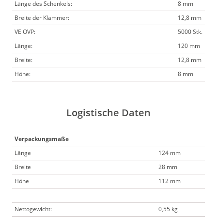
Länge des Schenkels:
8 mm
Breite der Klammer:
12,8 mm
VE OVP:
5000 Stk.
Länge:
120 mm
Breite:
12,8 mm
Höhe:
8 mm
Logistische Daten
Verpackungsmaße
Länge
124 mm
Breite
28 mm
Höhe
112 mm
Nettogewicht:
0,55 kg