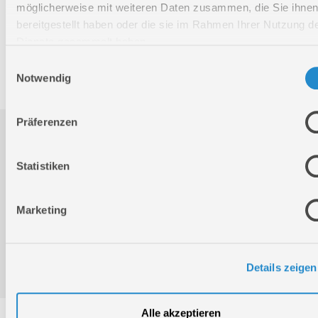
Nettogewicht:
35 kg
möglicherweise mit weiteren Daten zusammen, die Sie ihne
bereitgestellt haben oder die sie im Rahmen Ihrer Nutzung d
Bruttogewicht:
37 kg
Dienste gesammelt haben.
GTIN:
4015671544773
Einwilligungsauswahl
Artikelnummer:
50107
Notwendig
Präferenzen
Downloads
Statistiken
Produktinformation
Marketing
Bedienungsanleitung / Warn-und Sicherheitshinweise
Details zeigen
Alle akzeptieren