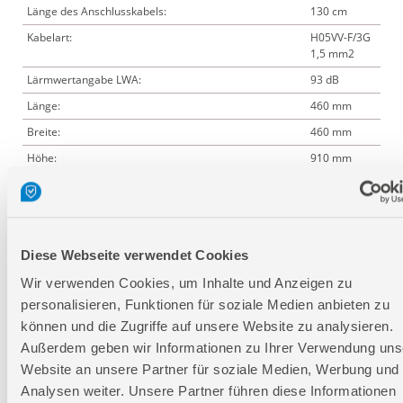
Länge des Anschlusskabels:
130 cm
Kabelart:
H05VV-F/3G
1,5 mm2
Lärmwertangabe LWA:
93 dB
Länge:
460 mm
Breite:
460 mm
Höhe:
910 mm
Logistische Daten
Diese Webseite verwendet Cookies
Verpackungsmaße
Wir verwenden Cookies, um Inhalte und Anzeigen zu
Länge
490 mm
personalisieren, Funktionen für soziale Medien anbieten zu
können und die Zugriffe auf unsere Website zu analysieren.
Breite
470 mm
Außerdem geben wir Informationen zu Ihrer Verwendung uns
Höhe
900 mm
Website an unsere Partner für soziale Medien, Werbung und
Analysen weiter. Unsere Partner führen diese Informationen