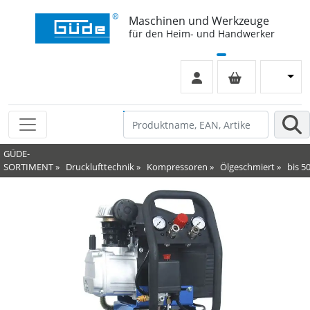
Maschinen und Werkzeuge
für den Heim- und Handwerker
GÜDE-
SORTIMENT
»
Drucklufttechnik
»
Kompressoren
»
Ölgeschmiert
»
bis 50