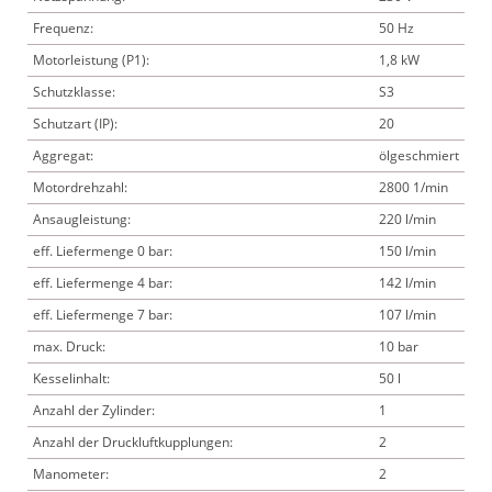
Frequenz:
50 Hz
Motorleistung (P1):
1,8 kW
Schutzklasse:
S3
Schutzart (IP):
20
Aggregat:
ölgeschmiert
Motordrehzahl:
2800 1/min
Ansaugleistung:
220 l/min
eff. Liefermenge 0 bar:
150 l/min
eff. Liefermenge 4 bar:
142 l/min
eff. Liefermenge 7 bar:
107 l/min
max. Druck:
10 bar
Kesselinhalt:
50 l
Anzahl der Zylinder:
1
Anzahl der Druckluftkupplungen:
2
Manometer:
2