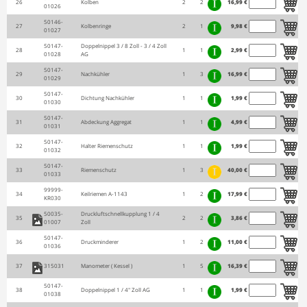
26
Kolben
2
2
16,99 €
01026
50146-
27
Kolbenringe
2
1
9,98 €
01027
50147-
Doppelnippel 3 / 8 Zoll - 3 / 4 Zoll
28
1
1
2,99 €
01028
AG
50147-
29
Nachkühler
1
3
16,99 €
01029
50147-
30
Dichtung Nachkühler
1
1
1,99 €
01030
50147-
31
Abdeckung Aggregat
1
1
4,99 €
01031
50147-
32
Halter Riemenschutz
1
1
1,99 €
01032
50147-
33
Riemenschutz
1
3
40,00 €
01033
99999-
34
Keilriemen A-1143
1
2
17,99 €
KR030
50035-
Druckluftschnellkupplung 1 / 4
35
2
2
3,86 €
01007
Zoll
50147-
36
Druckminderer
1
2
11,00 €
01036
37
315031
Manometer ( Kessel )
1
5
16,39 €
50147-
38
Doppelnippel 1 / 4" Zoll AG
1
1
1,99 €
01038