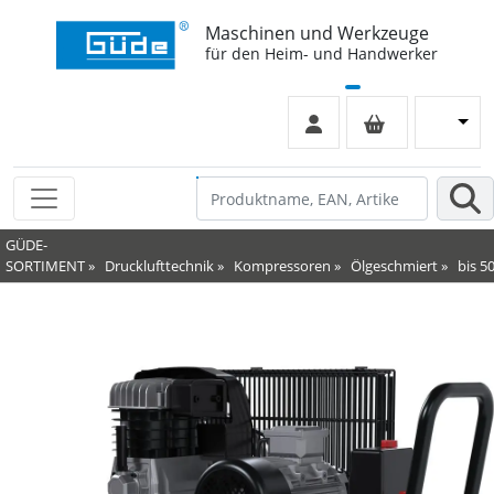
Maschinen und Werkzeuge
für den Heim- und Handwerker
GÜDE-
SORTIMENT
»
Drucklufttechnik
»
Kompressoren
»
Ölgeschmiert
»
bis 50