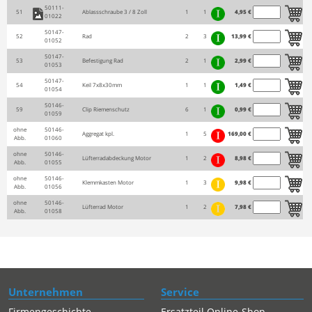
50111-
51
Ablassschraube 3 / 8 Zoll
1
1
4,95 €
01022
50147-
52
Rad
2
3
13,99 €
01052
50147-
53
Befestigung Rad
2
1
2,99 €
01053
50147-
54
Keil 7x8x30mm
1
1
1,49 €
01054
50146-
59
Clip Riemenschutz
6
1
0,99 €
01059
ohne
50146-
Aggregat kpl.
1
5
169,00 €
Abb.
01060
ohne
50146-
Lüfterradabdeckung Motor
1
2
8,98 €
Abb.
01055
ohne
50146-
Klemmkasten Motor
1
3
9,98 €
Abb.
01056
ohne
50146-
Lüfterrad Motor
1
2
7,98 €
Abb.
01058
Unternehmen
Service
Firmengeschichte
Ersatzteil Online-Shop