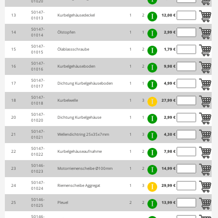
01020
50147-
13
Kurbelgehäusedeckel
1
2
12,00 €
01013
50147-
14
Ölstopfen
1
1
2,99 €
01014
50147-
15
Ölablassschraube
1
2
1,79 €
01015
50147-
16
Kurbelgehäuseboden
1
2
9,98 €
01016
50147-
17
Dichtung Kurbelgehäuseboden
1
1
4,99 €
01017
50147-
18
Kurbelwelle
1
3
27,99 €
01018
50147-
20
Dichtung Kurbelgehäuse
1
1
2,99 €
01020
50147-
21
Wellendichtring 25x35x7mm
1
3
4,30 €
01021
50147-
22
Kurbelgehäuseaufnahme
1
2
7,98 €
01022
50146-
23
Motorriemenscheibe Ø100mm
1
2
14,99 €
01023
50147-
24
Riemenscheibe Aggregat
1
3
29,99 €
01024
50146-
25
Pleuel
2
2
13,99 €
01025
50146-