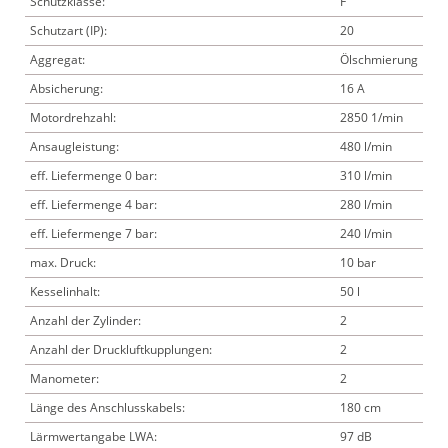
Schutzklasse:
F
Schutzart (IP):
20
Aggregat:
Ölschmierung
Absicherung:
16 A
Motordrehzahl:
2850 1/min
Ansaugleistung:
480 l/min
eff. Liefermenge 0 bar:
310 l/min
eff. Liefermenge 4 bar:
280 l/min
eff. Liefermenge 7 bar:
240 l/min
max. Druck:
10 bar
Kesselinhalt:
50 l
Anzahl der Zylinder:
2
Anzahl der Druckluftkupplungen:
2
Manometer:
2
Länge des Anschlusskabels:
180 cm
Lärmwertangabe LWA:
97 dB