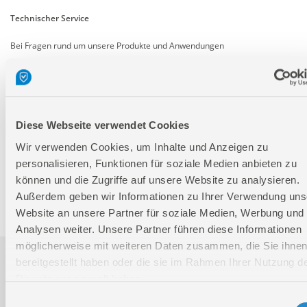
Technischer Service
Bei Fragen rund um unsere Produkte und Anwendungen
Montag - Freitag
09:00 - 17:00
Samstag
Geschlossen
Diese Webseite verwendet Cookies
Telefon: +49 (0)7904-700360
Telefax: +49 (0)7904-70051999
Wir verwenden Cookies, um Inhalte und Anzeigen zu
personalisieren, Funktionen für soziale Medien anbieten zu
können und die Zugriffe auf unsere Website zu analysieren.
Außerdem geben wir Informationen zu Ihrer Verwendung uns
Ersatzteile- und Zubehör-Shop
Website an unsere Partner für soziale Medien, Werbung und
Analysen weiter. Unsere Partner führen diese Informationen
möglicherweise mit weiteren Daten zusammen, die Sie ihne
bereitgestellt haben oder die sie im Rahmen Ihrer Nutzung d
Ersatzteileversion FSL50146-01
Dienste gesammelt haben.
Einwilligungsauswahl