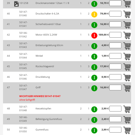
39
101258
Druckmanometer 12bar / 1 / 8
1
2
10,79 €
50147-
40
Druckschalter 4-6,3A
1
2
79,99 €
01040
50147-
41
Sicherheitsventil 10bar
1
2
16,99 €
01041
50146-
42
Motor 400V 2,2KW
1
5
189,00 €
01042
50147-
43
Entlastungsleitung 60cm
1
1
4,99 €
01043
50147-
44
Winkel
1
1
1,99 €
01044
50147-
45
Rückschlagventil
1
3
17,99 €
01045
50147-
46
Druckleitung
1
2
8,98 €
01046
50147-
47
Griff
1
3
16,99 €
01047
WICHTIGER HINWEIS 50147-01047
ohne Softgriff!
50147-
48
Kesselstopfen
2
1
2,99 €
01048
50146-
49
Befestigung Gummifuss
2
2
2,49 €
01049
50146-
50
Gummifuss
2
1
2,99 €
01050