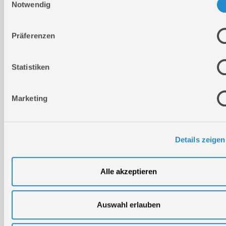
Gültig für folgende Seriennummern (ersten 5 Ziffern der
Notwendig
Geräteseriennummer)
83469 86496 88002
Präferenzen
PDF downloaden
Ersatzteilliste 01
Statistiken
Marketing
Details zeigen
Alle akzeptieren
Auswahl erlauben