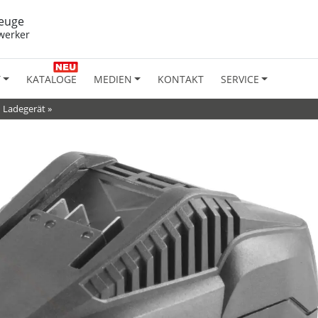
euge
werker
T
KATALOGE
MEDIEN
KONTAKT
SERVICE
»
Ladegerät
»