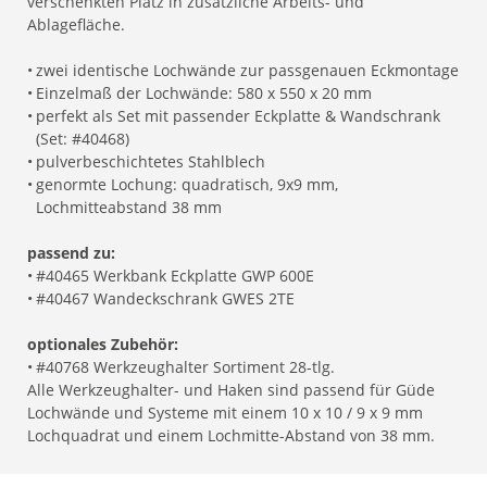
verschenkten Platz in zusätzliche Arbeits- und
Ablagefläche.
•
zwei identische Lochwände zur passgenauen Eckmontage
•
Einzelmaß der Lochwände: 580 x 550 x 20 mm
•
perfekt als Set mit passender Eckplatte & Wandschrank
(Set: #40468)
•
pulverbeschichtetes Stahlblech
•
genormte Lochung: quadratisch, 9x9 mm,
Lochmitteabstand 38 mm
passend zu:
•
#40465 Werkbank Eckplatte GWP 600E
•
#40467 Wandeckschrank GWES 2TE
optionales Zubehör:
•
#40768 Werkzeughalter Sortiment 28-tlg.
Alle Werkzeughalter- und Haken sind passend für Güde
Lochwände und Systeme mit einem 10 x 10 / 9 x 9 mm
Lochquadrat und einem Lochmitte-Abstand von 38 mm.