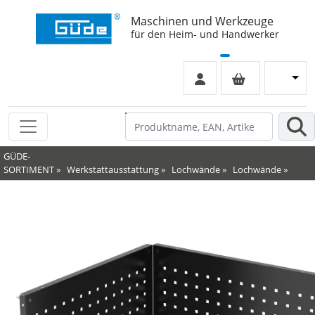
Maschinen und Werkzeuge
für den Heim- und Handwerker
GÜDE-
SORTIMENT
»
Werkstattausstattung
»
Lochwände
»
Lochwände
»