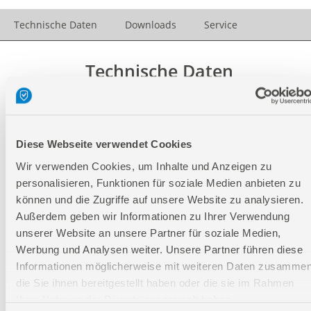
Technische Daten
Downloads
Service
Technische Daten
Technische Daten
Diese Webseite verwendet Cookies
Lochmatrix:
9 x 9 mm
Wir verwenden Cookies, um Inhalte und Anzeigen zu
Stanzung:
38 x 38
mm
personalisieren, Funktionen für soziale Medien anbieten zu
können und die Zugriffe auf unsere Website zu analysieren.
Tiefe:
600 mm
Außerdem geben wir Informationen zu Ihrer Verwendung
Breite:
600 mm
unserer Website an unsere Partner für soziale Medien,
Höhe:
550 mm
Werbung und Analysen weiter. Unsere Partner führen diese
Informationen möglicherweise mit weiteren Daten zusammen
die Sie ihnen bereitgestellt haben oder die sie im Rahmen
Logistische Daten
Ihrer Nutzung der Dienste gesammelt haben.