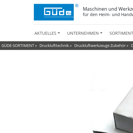
Maschinen und Werkz
für den Heim- und Hand
AKTUELLES
UNTERNEHMEN
SORTIMEN
GÜDE-SORTIMENT
»
Drucklufttechnik
»
Druckluftwerkzeuge Zubehör
»
D