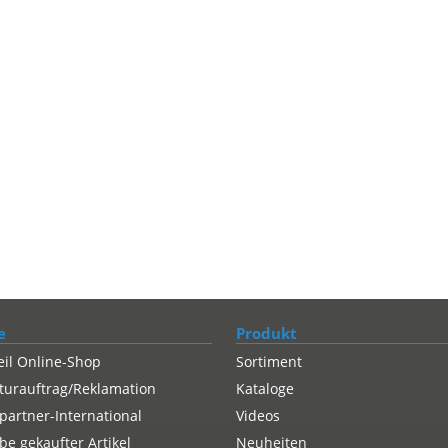
e
Produkt
eil Online-Shop
Sortiment
turauftrag/Reklamation
Kataloge
partner-International
Videos
e gekaufter Artikel
Neuheiten