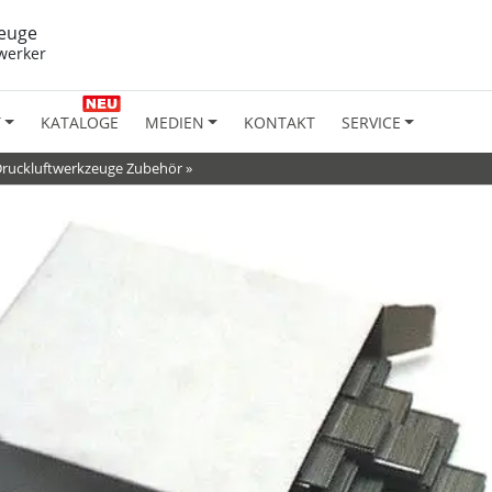
euge
werker
T
KATALOGE
MEDIEN
KONTAKT
SERVICE
ruckluftwerkzeuge Zubehör
»