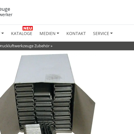
euge
werker
T
KATALOGE
MEDIEN
KONTAKT
SERVICE
ruckluftwerkzeuge Zubehör
»