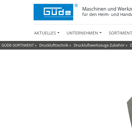
Maschinen und Werkz
für den Heim- und Hand
AKTUELLES
UNTERNEHMEN
SORTIMEN
GÜDE-SORTIMENT
»
Drucklufttechnik
»
Druckluftwerkzeuge Zubehör
»
D