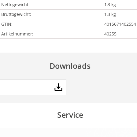
Nettogewicht:
1,3 kg
Bruttogewicht:
1,3 kg
GTIN:
4015671402554
Artikelnummer:
40255
Downloads
Service