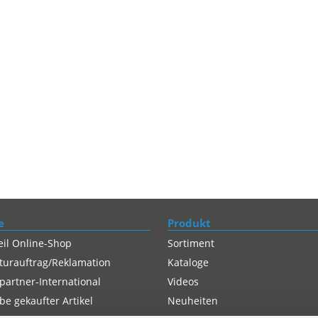
e
Produkt
eil Online-Shop
Sortiment
turauftrag/Reklamation
Kataloge
partner-International
Videos
e gekaufter Artikel
Neuheiten