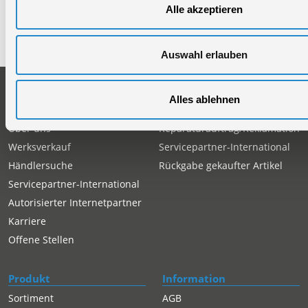
Alle akzeptieren
Telefon: +49 (0)7904-700360
Telefax: +49 (0)7904-70051999
Auswahl erlauben
Unternehmen
Service
Alles ablehnen
Firmengeschichte
Ersatzteil Online-Shop
Über uns
Reparaturauftrag/Reklamation
Werksverkauf
Servicepartner-International
Händlersuche
Rückgabe gekaufter Artikel
Servicepartner-International
Autorisierter Internetpartner
Karriere
Offene Stellen
Produkt
Information
Sortiment
AGB