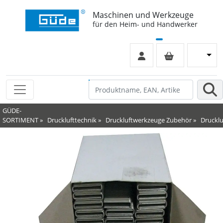
Maschinen und Werkzeuge
für den Heim- und Handwerker
GÜDE-
SORTIMENT
»
Drucklufttechnik
»
Druckluftwerkzeuge Zubehör
»
Druckl