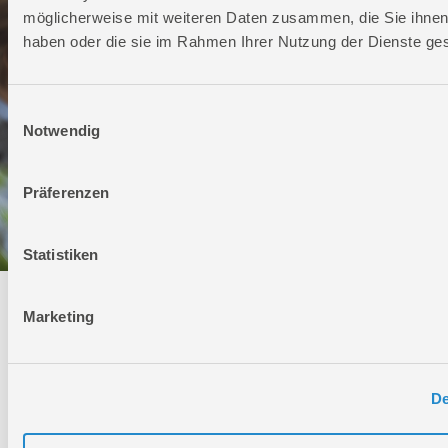
möglicherweise mit weiteren Daten zusammen, die Sie ihnen 
haben oder die sie im Rahmen Ihrer Nutzung der Dienste g
Einwilligungsauswahl
Notwendig
Präferenzen
Statistiken
Technischer Service
Marketing
Bei Fragen rund um unsere Produkte und Anwendungen
Montag - Freitag
De
09:00 - 17:00
Samstag
Geschlossen