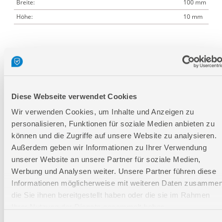
Breite:
100 mm
Höhe:
10 mm
Logistische Daten
Verpackungsmaße
Diese Webseite verwendet Cookies
Länge
120 mm
Breite
20 mm
Wir verwenden Cookies, um Inhalte und Anzeigen zu
personalisieren, Funktionen für soziale Medien anbieten zu
Höhe
190 mm
können und die Zugriffe auf unsere Website zu analysieren.
Außerdem geben wir Informationen zu Ihrer Verwendung
Nettogewicht:
0,83 kg
unserer Website an unsere Partner für soziale Medien,
Bruttogewicht:
0,95 kg
Werbung und Analysen weiter. Unsere Partner führen diese
Informationen möglicherweise mit weiteren Daten zusammen
GTIN:
4015671559715
die Sie ihnen bereitgestellt haben oder die sie im Rahmen
Artikelnummer:
94314
Ihrer Nutzung der Dienste gesammelt haben.