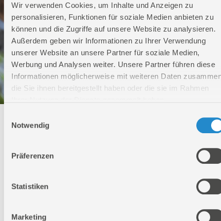
Wir verwenden Cookies, um Inhalte und Anzeigen zu
personalisieren, Funktionen für soziale Medien anbieten zu
können und die Zugriffe auf unsere Website zu analysieren.
Außerdem geben wir Informationen zu Ihrer Verwendung
unserer Website an unsere Partner für soziale Medien,
Werbung und Analysen weiter. Unsere Partner führen diese
Informationen möglicherweise mit weiteren Daten zusammen
die Sie ihnen bereitgestellt haben oder die sie im Rahmen
Ihrer Nutzung der Dienste gesammelt haben.
Einwilligungsauswahl
Technischer Service
Notwendig
Bei Fragen rund um unsere Produkte und Anwendungen
Präferenzen
Montag - Freitag
09:00 - 17:00
Samstag
Statistiken
Geschlossen
Telefon: +49 (0)7904-700360
Telefax: +49 (0)7904-70051999
Marketing