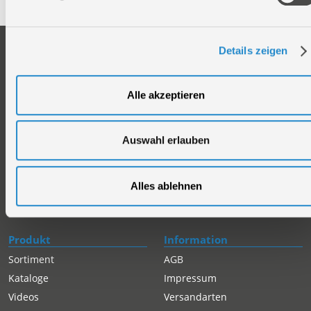
Unternehmen
Service
Details zeigen
Firmengeschichte
Ersatzteil Online-Shop
Über uns
Reparaturauftrag/Reklamation
Alle akzeptieren
Werksverkauf
Servicepartner-International
Händlersuche
Rückgabe gekaufter Artikel
Auswahl erlauben
Servicepartner-International
Autorisierter Internetpartner
Karriere
Alles ablehnen
Offene Stellen
Produkt
Information
Sortiment
AGB
Kataloge
Impressum
Videos
Versandarten