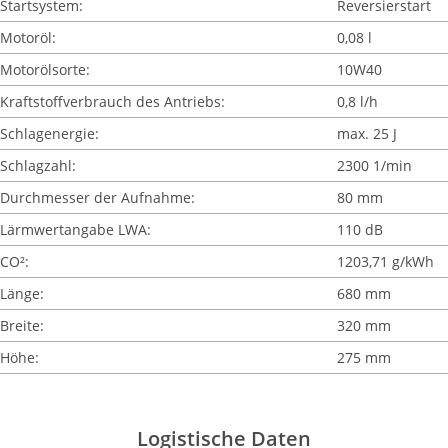
Startsystem:
Reversierstart
Motoröl:
0,08 l
Motorölsorte:
10W40
Kraftstoffverbrauch des Antriebs:
0,8 l/h
Schlagenergie:
max. 25 J
Schlagzahl:
2300 1/min
Durchmesser der Aufnahme:
80 mm
Lärmwertangabe LWA:
110 dB
CO²:
1203,71 g/kWh
Länge:
680 mm
Breite:
320 mm
Höhe:
275 mm
Logistische Daten