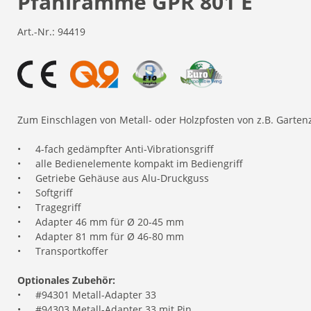
Pfahlramme GPR 801 E
Art.-Nr.:
94419
Zum Einschlagen von Metall- oder Holzpfosten von z.B. Garte
•
4-fach gedämpfter Anti-Vibrationsgriff
•
alle Bedienelemente kompakt im Bediengriff
•
Getriebe Gehäuse aus Alu-Druckguss
•
Softgriff
•
Tragegriff
•
Adapter 46 mm für Ø 20-45 mm
•
Adapter 81 mm für Ø 46-80 mm
•
Transportkoffer
Optionales Zubehör:
•
#94301 Metall-Adapter 33
•
#94303 Metall-Adapter 33 mit Pin