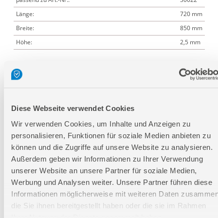
Länge:
720 mm
Breite:
850 mm
Höhe:
2,5 mm
Logistische Daten
Verpackungsmaße
Diese Webseite verwendet Cookies
Länge
150 mm
Wir verwenden Cookies, um Inhalte und Anzeigen zu
personalisieren, Funktionen für soziale Medien anbieten zu
Breite
55 mm
können und die Zugriffe auf unsere Website zu analysieren.
Höhe
280 mm
Außerdem geben wir Informationen zu Ihrer Verwendung
unserer Website an unsere Partner für soziale Medien,
Nettogewicht:
0,2 kg
Werbung und Analysen weiter. Unsere Partner führen diese
Bruttogewicht:
0,21 kg
Informationen möglicherweise mit weiteren Daten zusammen
die Sie ihnen bereitgestellt haben oder die sie im Rahmen
GTIN:
4015671969668
Ihrer Nutzung der Dienste gesammelt haben.