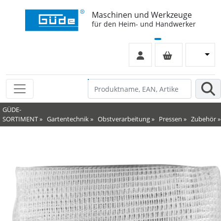
Maschinen und Werkzeuge
für den Heim- und Handwerker
GÜDE-
SORTIMENT
»
Gartentechnik
»
Obstverarbeitung
»
Pressen
»
Zubehör