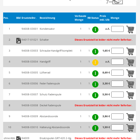
Verbaute
Preis
Pos.
Bild
Ersatzteilnr.
Bezeichnung
RB
Status
Menge
Menge
inkl. USt
1
94008-03001
Kondensator
1
1
a.A.
2
94017-01021
Schalter
Dieses Ersatzteil ist leider nicht mehr lieferbar.
3
94008-03003
Schraube Handgriff komplett
1
1
1,65 €
4
94008-03004
Handgriff
1
1
a.A.
5
94008-03005
Lüfterrad
1
1
8,69 €
6
94008-03006
Feder Fadenspule
1
1
3,38 €
7
94008-03007
Schutz Fadenspule
1
1
5,50 €
8
94008-03008
Deckel Fadenspule
Dieses Ersatzteil ist leider nicht mehr lieferbar.
9
94008-03009
Abstandssonde
1
1
3,86 €
10
94008-03010
Halterung Abstandssonde
1
1
1,59 €
ohne Abb.
94009
Ersatzspulen GRT 420 2-tlg.
Dieses Ersatzteil ist leider nicht mehr lieferbar.