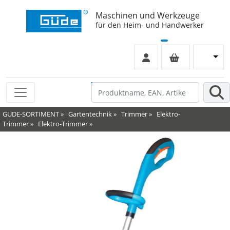
Maschinen und Werkzeuge
für den Heim- und Handwerker
GÜDE-SORTIMENT
»
Gartentechnik
»
Trimmer
»
Elektro-
Trimmer
»
Elektro-Trimmer
»