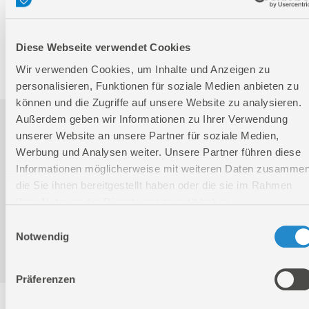
Bruttogewicht:
31,32 kg
GTIN:
4015671941978
Diese Webseite verwendet Cookies
Artikelnummer:
94197
Wir verwenden Cookies, um Inhalte und Anzeigen zu
personalisieren, Funktionen für soziale Medien anbieten zu
können und die Zugriffe auf unsere Website zu analysieren.
Außerdem geben wir Informationen zu Ihrer Verwendung
Downloads
unserer Website an unsere Partner für soziale Medien,
Werbung und Analysen weiter. Unsere Partner führen diese
Informationen möglicherweise mit weiteren Daten zusammen
Produktinformation
die Sie ihnen bereitgestellt haben oder die sie im Rahmen
Ihrer Nutzung der Dienste gesammelt haben.
Bedienungsanleitung / Warn-und Sicherheitshinweise
Einwilligungsauswahl
Notwendig
Präferenzen