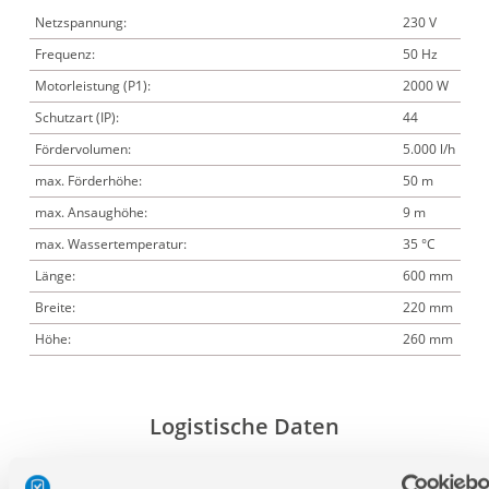
Netzspannung:
230 V
Frequenz:
50 Hz
Motorleistung (P1):
2000 W
Schutzart (IP):
44
Fördervolumen:
5.000 l/h
max. Förderhöhe:
50 m
max. Ansaughöhe:
9 m
max. Wassertemperatur:
35 °C
Länge:
600 mm
Breite:
220 mm
Höhe:
260 mm
Logistische Daten
Nettogewicht:
29,4 kg