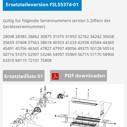
Ersatzteileversion FSL55374-01
Gültig für folgende Seriennummern (ersten 5 Ziffern der
Geräteseriennummer)
28098 28385 28862 30875 31975 31993 32762 34242 35658
35659 37408 37563 38618 40353 41233 42938 43584 44360
45491 45756 46345 47827 47997 49056 49375 50128 50514
50716 51075 52907 53246 54937 55969 56715 57170 58904
63310 68119 72101 75808
PDF downloaden
Ersatzteilliste 01