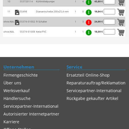
10
553720114
Kühlmittelpumpe
1
4
43,89 €
11
55498
Diamantscheibe 200x25,4 mm
1
0
19,94 €
ohne Abb.
55374-01002
Fi-Schalter
1
3
24,99 €
ohne Abb.
55374-01008
Kette PVC
1
1
18,59 €
Unternehmen
Service
Firmengeschichte
Ersatzteil Online-Shop
Über uns
Reparaturauftrag/Reklamation
Werksverkauf
Servicepartner-International
Händlersuche
Rückgabe gekaufter Artikel
Servicepartner-International
Autorisierter Internetpartner
Karriere