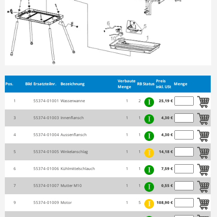
Verbaute
Preis
Pos.
Bild
Ersatzteilnr.
Bezeichnung
RB
Status
Menge
Menge
inkl. USt
1
55374-01001
Wasserwanne
1
2
25,19 €
3
55374-01003
Innenflansch
1
1
4,30 €
4
55374-01004
Aussenflansch
1
1
4,30 €
5
55374-01005
Winkelanschlag
1
1
14,18 €
6
55374-01006
Kühlmittelschlauch
1
1
7,59 €
7
55374-01007
Mutter M10
1
1
0,55 €
9
55374-01009
Motor
1
5
108,90 €