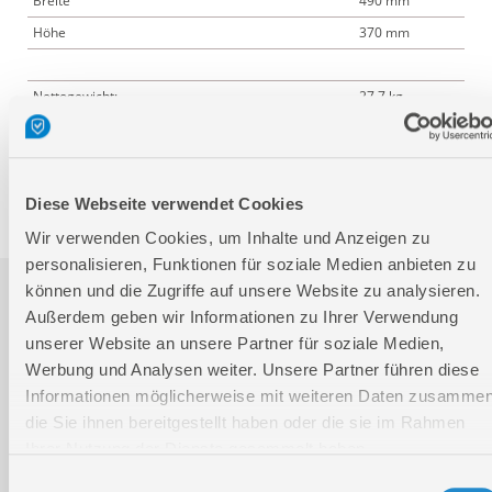
Breite
490 mm
Höhe
370 mm
Nettogewicht:
27,7 kg
Bruttogewicht:
30 kg
GTIN:
4015671553744
Artikelnummer:
55374
Diese Webseite verwendet Cookies
Wir verwenden Cookies, um Inhalte und Anzeigen zu
personalisieren, Funktionen für soziale Medien anbieten zu
können und die Zugriffe auf unsere Website zu analysieren.
Downloads
Außerdem geben wir Informationen zu Ihrer Verwendung
unserer Website an unsere Partner für soziale Medien,
Werbung und Analysen weiter. Unsere Partner führen diese
Produktinformation
Informationen möglicherweise mit weiteren Daten zusammen
die Sie ihnen bereitgestellt haben oder die sie im Rahmen
Ihrer Nutzung der Dienste gesammelt haben.
Bedienungsanleitung / Warn-und Sicherheitshinweise
Einwilligungsauswahl