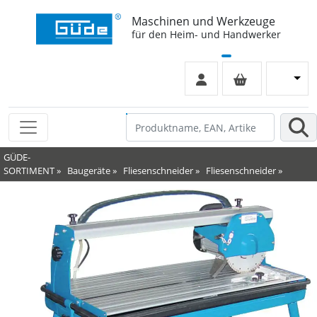
Maschinen und Werkzeuge
für den Heim- und Handwerker
GÜDE-
SORTIMENT
»
Baugeräte
»
Fliesenschneider
»
Fliesenschneider
»