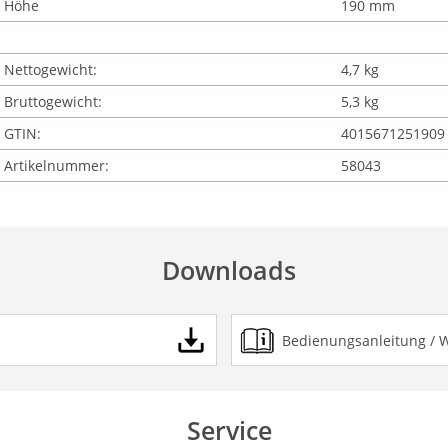
Höhe
190 mm
Nettogewicht:
4,7 kg
Bruttogewicht:
5,3 kg
GTIN:
4015671251909
Artikelnummer:
58043
Downloads
Bedienungsanleitung / 
Service