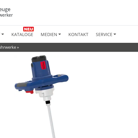
euge
werker
T
KATALOGE
MEDIEN
KONTAKT
SERVICE
ührwerke
»