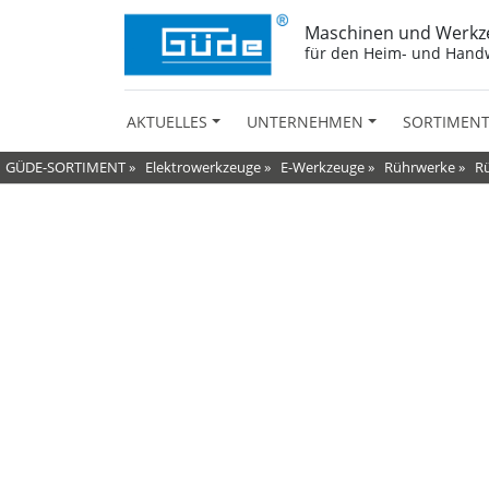
Maschinen und Werkz
für den Heim- und Hand
AKTUELLES
UNTERNEHMEN
SORTIMEN
GÜDE-SORTIMENT
»
Elektrowerkzeuge
»
E-Werkzeuge
»
Rührwerke
»
R