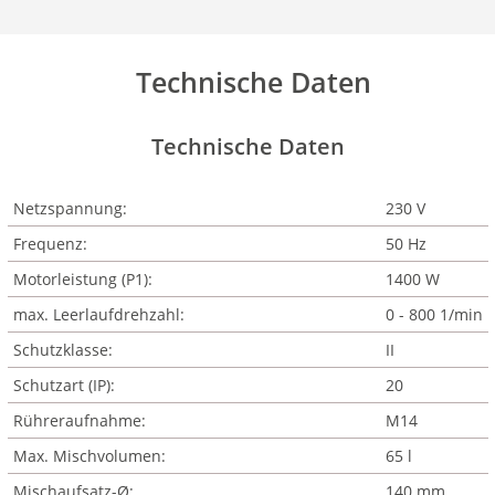
Technische Daten
Technische Daten
Netzspannung:
230 V
Frequenz:
50 Hz
Motorleistung (P1):
1400 W
max. Leerlaufdrehzahl:
0 - 800 1/min
Schutzklasse:
II
Schutzart (IP):
20
Rühreraufnahme:
M14
Max. Mischvolumen:
65 l
Mischaufsatz-Ø:
140 mm